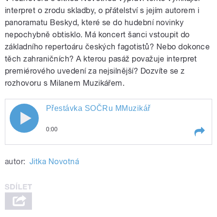
interpret o zrodu skladby, o přátelství s jejím autorem i
panoramatu Beskyd, které se do hudební novinky
nepochybně obtisklo. Má koncert šanci vstoupit do
základního repertoáru českých fagotistů? Nebo dokonce
těch zahraničních? A kterou pasáž považuje interpret
premiérového uvedení za nejsilnější? Dozvíte se z
rozhovoru s Milanem Muzikářem.
Přestávka SOČRu MMuzikář
0:00
Play /
Přestávka SOČRu MMuzikář
autor:
Jitka Novotná