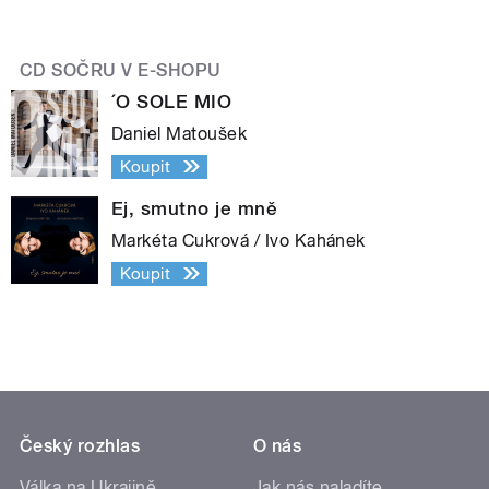
CD SOČRU V E-SHOPU
pause
´O SOLE MIO
Daniel Matoušek
Koupit
Ej, smutno je mně
Markéta Cukrová / Ivo Kahánek
Koupit
Český rozhlas
O nás
Válka na Ukrajině
Jak nás naladíte