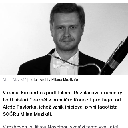
Milan Muzikář
|
foto:
Archiv Milana Muzikáře
V rámci koncertu s podtitulem „Rozhlasové orchestry
tvoří historii“ zazněl v premiéře Koncert pro fagot od
Aleše Pavlorka, jehož vznik inicioval první fagotista
SOČRu Milan Muzikář.
V rozhovoru s Jitkou Novotnou vypráví tento vynikající