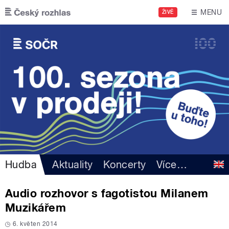
Přejít k hlavnímu obsahu
MENU
ŽIVĚ
Hudba
Aktuality
Koncerty
Více
…
Audio rozhovor s fagotistou Milanem
Muzikářem
6. květen 2014