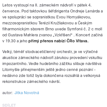
Letos vystoupí na II. zámeckém nádvoří v pátek 4.
července. Pod taktovkou šéfdirigenta Ondreje Lenárda a
ve spolupráci se sopranistkou Evou Hornyákovou,
mezzosopranistkou Terézií Kružliakovou a Českým
filharmonickým sborem Brno uvede Symfonii č. 2 c moll
od Gustava Mahlera zvanou „Vzkříšení“ . Koncert začíná
v 19.30 a jeho
přímý přenos nabízí ČRo Vltava.
Velký, téměř stodvacetičlenný orchestr, je ve výtečné
akustice zámeckého nádvoří zárukou provedení vskutku
impozantního. Vedle hudebního zážitku slibuje návštěva
Litomyšle přinejmenším ještě jedno cenné poznání -
nedávno zde totiž byla dokončena rozsáhlá a velkorysá
rekonstrukce zámeckého návrší.
autor:
Jitka Novotná