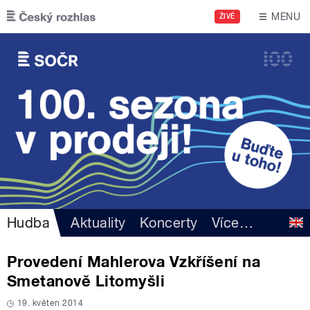
Přejít k hlavnímu obsahu
MENU
ŽIVĚ
Hudba
Aktuality
Koncerty
Více
…
Provedení Mahlerova Vzkříšení na
Smetanově Litomyšli
19. květen 2014