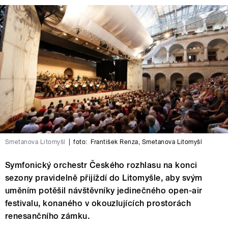
Smetanova Litomyšl
|
foto:
František Renza
,
Smetanova Litomyšl
Symfonický orchestr Českého rozhlasu na konci
sezony pravidelně přijíždí do Litomyšle, aby svým
uměním potěšil návštěvníky jedinečného open-air
festivalu, konaného v okouzlujících prostorách
renesančního zámku.