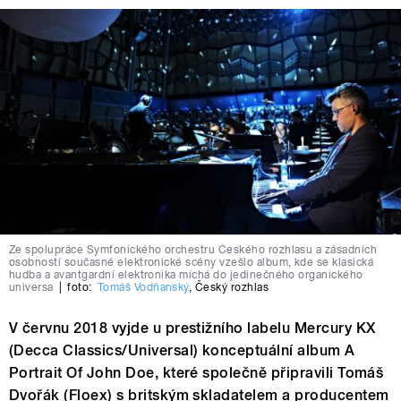
Ze spolupráce Symfonického orchestru Českého rozhlasu a zásadních
osobností současné elektronické scény vzešlo album, kde se klasická
hudba a avantgardní elektronika míchá do jedinečného organického
universa
|
foto:
Tomáš Vodňanský
,
Český rozhlas
V červnu 2018 vyjde u prestižního labelu Mercury KX
(Decca Classics/Universal) konceptuální album A
Portrait Of John Doe, které společně připravili Tomáš
Dvořák (Floex) s britským skladatelem a producentem