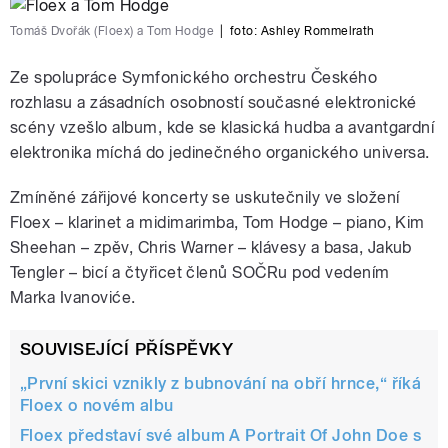
Tomáš Dvořák (Floex) a Tom Hodge
|
foto:
Ashley Rommelrath
Ze spolupráce Symfonického orchestru Českého
rozhlasu a zásadních osobností současné elektronické
scény vzešlo album, kde se klasická hudba a avantgardní
elektronika míchá do jedinečného organického universa.
Zmíněné zářijové koncerty se uskutečnily ve složení
Floex – klarinet a midimarimba, Tom Hodge – piano, Kim
Sheehan – zpěv, Chris Warner – klávesy a basa, Jakub
Tengler – bicí a čtyřicet členů SOČRu pod vedením
Marka Ivanoviće.
SOUVISEJÍCÍ PŘÍSPĚVKY
„První skici vznikly z bubnování na obří hrnce,“ říká
Floex o novém albu
Floex představí své album A Portrait Of John Doe s