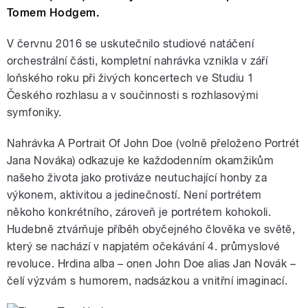
Tomem Hodgem.
V červnu 2016 se uskutečnilo studiové natáčení
orchestrální části, kompletní nahrávka vznikla v září
loňského roku při živých koncertech ve Studiu 1
Českého rozhlasu a v součinnosti s rozhlasovými
symfoniky.
Nahrávka A Portrait Of John Doe (volně přeloženo Portrét
Jana Nováka) odkazuje ke každodenním okamžikům
našeho života jako protiváze neutuchající honby za
výkonem, aktivitou a jedinečností. Není portrétem
někoho konkrétního, zároveň je portrétem kohokoli.
Hudebně ztvárňuje příběh obyčejného člověka ve světě,
který se nachází v napjatém očekávání 4. průmyslové
revoluce. Hrdina alba – onen John Doe alias Jan Novák –
čelí výzvám s humorem, nadsázkou a vnitřní imaginací.