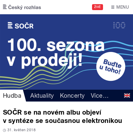
Přejít k hlavnímu obsahu
MENU
ŽIVĚ
Hudba
Aktuality
Koncerty
Více
…
SOČR se na novém albu objeví
v syntéze se současnou elektronikou
31. květen 2018