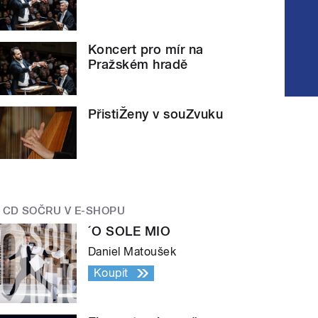
Koncert pro mír na
Pražském hradě
PřistiŽeny v souZvuku
CD SOČRU V E-SHOPU
´O SOLE MIO
Daniel Matoušek
Koupit