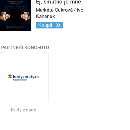
Ej, smutno je mně
Markéta Cukrová / Ivo
Kahánek
Koupit
PARTNEŘI KONCERTU
Kudy z nudy