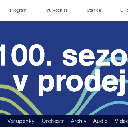
Program
mujRozhlas
Stanice
O r
y
Vstupenky
Orchestr
Archiv
Audio
Vide