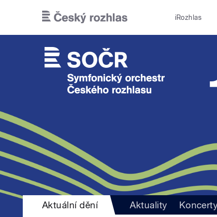
Přejít k hlavnímu obsahu
iRozhlas
Aktuální dění
Aktuality
Koncert