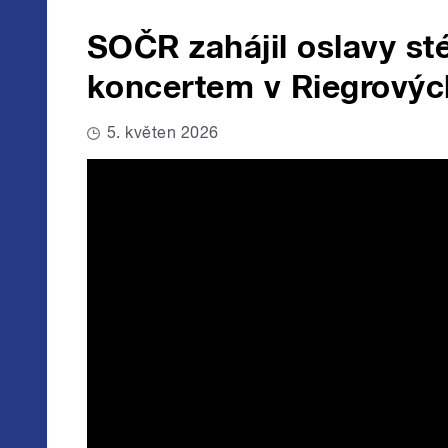
SOČR zahájil oslavy st
koncertem v Riegrový
5. květen 2026