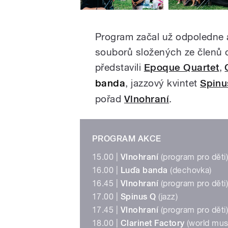
Program začal už odpoledne 
souborů složených ze členů o
představili
Epoque Quartet
,
banda
, jazzový kvintet
Spinu
pořad
Vlnohraní
.
PROGRAM AKCE
15.00 |
Vlnohraní
(program pro děti
16.00 |
Luďa banda
(dechovka)
16.45 |
Vlnohraní
(program pro děti
17.00 |
Spinus Q
(jazz)
17.45 |
Vlnohraní
(program pro děti
18.00 |
Clarinet Factory
(world musi