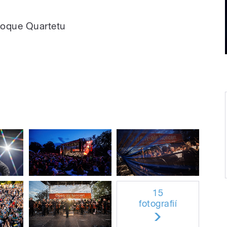
oque Quartetu
15
fotografií