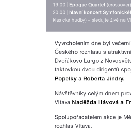
19.00 |
Epoque Quartet
(crossover) 
20.00 |
hlavní koncert Symfonické
klasické hudby) – sledujte živě na
Vyvrcholením dne byl večern
Českého rozhlasu s atraktiv
Dvořákovo Largo z Novosvěts
taktovkou dvou dirigentů sp
Popelky a Roberta Jindry.
Návštěvníky celým dnem prov
Vltava
Naděžda Hávová a Fra
Spolupořadatelem akce je Měs
rozhlas Vltava.