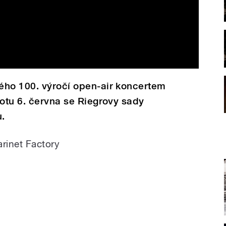
ého 100. výročí open-air koncertem
botu 6. června se Riegrovy sady
.
rinet Factory