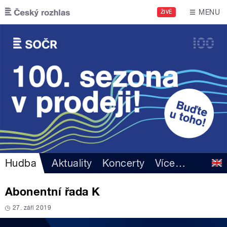
Přejít k hlavnímu obsahu
MENU
ŽIVĚ
Hudba
Aktuality
Koncerty
Více
…
Abonentní řada K
27. září 2019