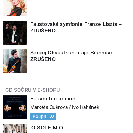
Faustovská symfonie Franze Liszta –
ZRUŠENO
Sergej Chačatrjan hraje Brahmse –
ZRUŠENO
CD SOČRU V E-SHOPU
Ej, smutno je mně
Markéta Cukrová / Ivo Kahánek
Koupit
´O SOLE MIO