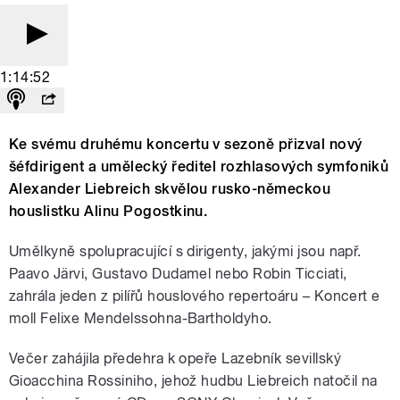
1:14:52
Ke svému druhému koncertu v sezoně přizval nový
šéfdirigent a umělecký ředitel rozhlasových symfoniků
Alexander Liebreich skvělou rusko-německou
houslistku Alinu Pogostkinu.
Umělkyně spolupracující s dirigenty, jakými jsou např.
Paavo Järvi, Gustavo Dudamel nebo Robin Ticciati,
zahrála jeden z pilířů houslového repertoáru – Koncert e
moll Felixe Mendelssohna-Bartholdyho.
Večer zahájila předehra k opeře Lazebník sevillský
Gioacchina Rossiniho, jehož hudbu Liebreich natočil na