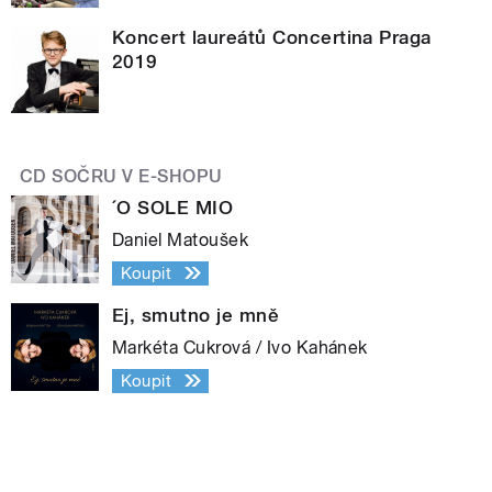
Koncert laureátů Concertina Praga
2019
CD SOČRU V E-SHOPU
´O SOLE MIO
Daniel Matoušek
Koupit
Ej, smutno je mně
Markéta Cukrová / Ivo Kahánek
Koupit