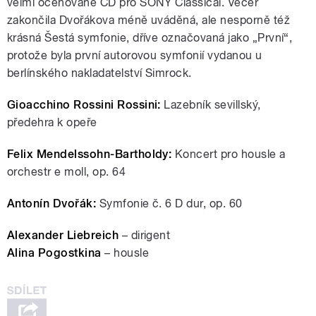
velmi oceňované CD pro SONY Classical. Večer
zakončila Dvořákova méně uváděná, ale nesporně též
krásná Šestá symfonie, dříve označovaná jako „První“,
protože byla první autorovou symfonií vydanou u
berlínského nakladatelství Simrock.
Gioacchino Rossini Rossini:
Lazebník sevillský,
předehra k opeře
Felix Mendelssohn-Bartholdy:
Koncert pro housle a
orchestr e moll, op. 64
Antonín Dvořák:
Symfonie č. 6 D dur, op. 60
Alexander Liebreich
– dirigent
Alina Pogostkina
– housle