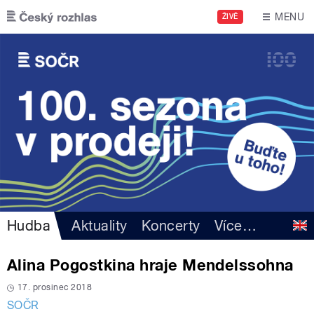
Přejít k hlavnímu obsahu
MENU
ŽIVĚ
Hudba
Aktuality
Koncerty
Více
…
Alina Pogostkina hraje Mendelssohna
17. prosinec 2018
SOČR