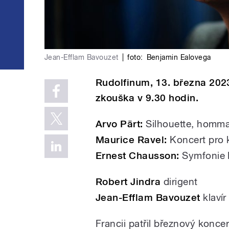
Jean-Efflam Bavouzet
|
foto:
Benjamin Ealovega
Rudolfinum, 13. března 2023
zkouška v 9.30 hodin.
Arvo Pärt:
Silhouette, homma
Maurice Ravel:
Koncert pro k
Ernest Chausson:
Symfonie B
Robert Jindra
dirigent
Jean-Efflam Bavouzet
klavír
Francii patřil březnový koncer