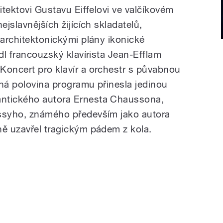
itektovi Gustavu Eiffe­lovi ve valčíkovém
ejslavnějších žijících skladatelů,
 architektonickými plány ikonické
edl francouzský klavírista Jean‑Efflam
Koncert pro klavír a or­chestr s půvabnou
uhá polovina programu přinesla jedinou
antického autora Ernesta Chaussona,
ussyho, známého především jako autora
ě uzavřel tragic­kým pádem z kola.