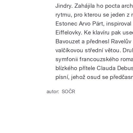
Jindry. Zahájila ho pocta arch
rytmu, pro kterou se jeden z n
Estonec Arvo Pärt, inspiroval
Eiffelovky. Ke klavíru pak us
Bavouzet a přednesl Ravelův 
valčíkovou střední větou. Dr
symfonii francouzského rom
blízkého přítele Clauda Deb
písní, jehož osud se předčasn
autor:
SOČR