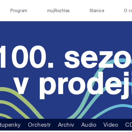
Program
mujRozhlas
Stanice
O r
tupenky
Orchestr
Archiv
Audio
Video
C