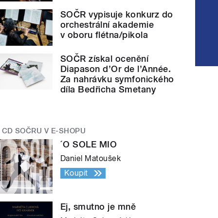
SOČR vypisuje konkurz do
orchestrální akademie
v oboru flétna/pikola
SOČR získal ocenění
Diapason d’Or de l’Année.
Za nahrávku symfonického
díla Bedřicha Smetany
CD SOČRU V E-SHOPU
´O SOLE MIO
Daniel Matoušek
Koupit
Ej, smutno je mně