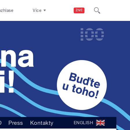
ozhlase
Více
ŽIVĚ
D
Press
Kontakty
ENGLISH