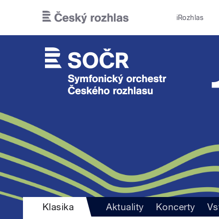
Přejít k hlavnímu obsahu
iRozhlas
Klasika
Aktuality
Koncerty
Vs