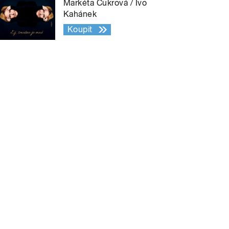
Markéta Cukrová / Ivo
Kahánek
Koupit