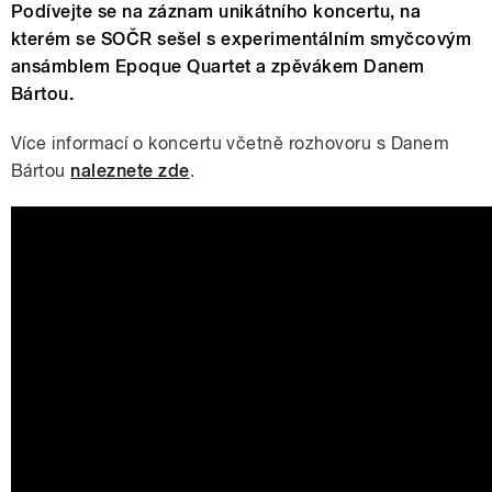
Podívejte se na záznam unikátního koncertu, na
kterém se SOČR sešel s experimentálním smyčcovým
ansámblem Epoque Quartet a zpěvákem Danem
Bártou.
Více informací o koncertu včetně rozhovoru s Danem
Bártou
naleznete zde
.