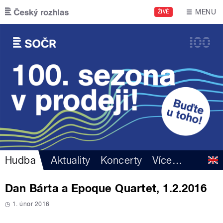
Přejít k hlavnímu obsahu
MENU
ŽIVĚ
Hudba
Aktuality
Koncerty
Více
…
Dan Bárta a Epoque Quartet, 1.2.2016
1. únor 2016