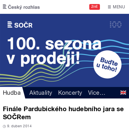
Přejít k hlavnímu obsahu
MENU
ŽIVĚ
Hudba
Aktuality
Koncerty
Více
…
Finále Pardubického hudebního jara se
SOČRem
9. duben 2014