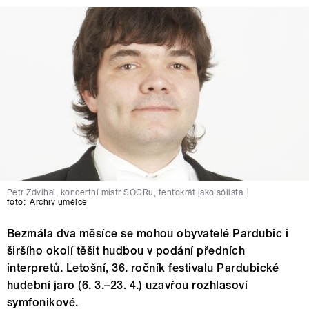
Petr Zdvihal, koncertní mistr SOČRu, tentokrát jako sólista
|
foto:
Archiv umělce
Bezmála dva měsíce se mohou obyvatelé Pardubic i
širšího okolí těšit hudbou v podání předních
interpretů. Letošní, 36. ročník festivalu Pardubické
hudební jaro (6. 3.–23. 4.) uzavřou rozhlasoví
symfonikové.