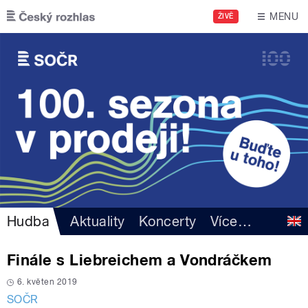
Přejít k hlavnímu obsahu
MENU
ŽIVĚ
Hudba
Aktuality
Koncerty
Více
…
Finále s Liebreichem a Vondráčkem
6. květen 2019
SOČR