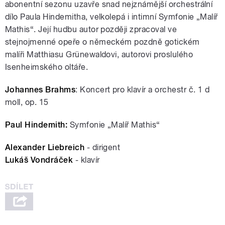
abonentní sezonu uzavře snad nejznámější orchestrální
dílo Paula Hindemitha, velkolepá i intimní Symfonie „Malíř
Mathis“. Její hudbu autor později zpracoval ve
stejnojmenné opeře o německém pozdně gotickém
malíři Matthiasu Grünewaldovi, autorovi proslulého
Isenheimského oltáře.
Johannes Brahms
: Koncert pro klavír a orchestr č. 1 d
moll, op. 15
Paul Hindemith:
Symfonie „Malíř Mathis“
Alexander Liebreich
- dirigent
Lukáš Vondráček
- klavír