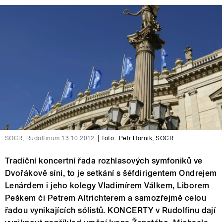
SOČR, Rudolfinum 13.10.2012
|
foto:
Petr Horník, SOČR
Tradiční koncertní řada rozhlasových symfoniků ve
Dvořákově síni, to je setkání s šéfdirigentem Ondrejem
Lenárdem i jeho kolegy Vladimírem Válkem, Liborem
Peškem či Petrem Altrichterem a samozřejmě celou
řadou vynikajících sólistů. KONCERTY v Rudolfinu dají