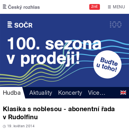
Přejít k hlavnímu obsahu
MENU
ŽIVĚ
Hudba
Aktuality
Koncerty
Více
…
Klasika s noblesou - abonentní řada
v Rudolfinu
19. květen 2014