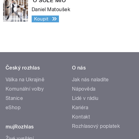
´O SOLE MIO
Daniel Matoušek
Koupit
Český rozhlas
O nás
Válka na Ukrajině
Jak nás naladíte
Komunální volby
Nápověda
Stanice
Lidé v rádiu
eShop
Kariéra
Kontakt
Rozhlasový poplatek
mujRozhlas
Živé vysílání