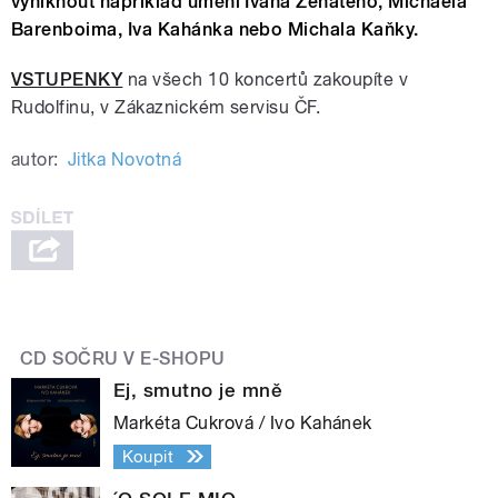
vyniknout například umění Ivana Ženatého, Michaela
Barenboima, Iva Kahánka nebo Michala Kaňky.
VSTUPENKY
na všech 10 koncertů zakoupíte v
Rudolfinu, v Zákaznickém servisu ČF.
autor:
Jitka Novotná
CD SOČRU V E-SHOPU
Ej, smutno je mně
Markéta Cukrová / Ivo Kahánek
Koupit