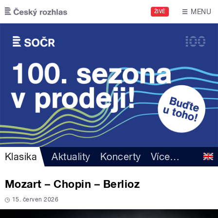
Přejít k hlavnímu obsahu
MENU
ŽIVĚ
Klasika
Aktuality
Koncerty
Více
…
Mozart – Chopin – Berlioz
15. červen 2026