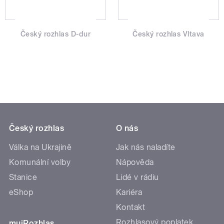
Český rozhlas D-dur
Český rozhlas Vltava
Český rozhlas
O nás
Válka na Ukrajině
Jak nás naladíte
Komunální volby
Nápověda
Stanice
Lidé v rádiu
eShop
Kariéra
Kontakt
Rozhlasový poplatek
mujRozhlas