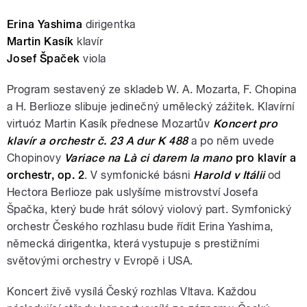
Erina Yashima
dirigentka
Martin Kasík
klavír
Josef Špaček
viola
Program sestavený ze skladeb W. A. Mozarta, F. Chopina
a H. Berlioze slibuje jedinečný umělecký zážitek. Klavírní
virtuóz Martin Kasík přednese Mozartův
Koncert pro
klavír a orchestr č. 23 A dur K 488
a po něm uvede
Chopinovy
Variace na L
à ci darem la mano
pro klavír a
orchestr, op. 2
. V symfonické básni
Harold v Itálii
od
Hectora Berlioze pak uslyšíme mistrovství Josefa
Špačka, který bude hrát sólový violový part. Symfonický
orchestr Českého rozhlasu bude řídit Erina Yashima,
německá dirigentka, která vystupuje s prestižními
světovými orchestry v Evropě i USA.
Koncert živě vysílá Český rozhlas Vltava. Každou