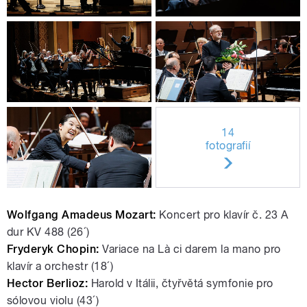
14
fotografií
Wolfgang Amadeus Mozart:
Koncert pro klavír č. 23 A
dur KV 488 (26´)
Fryderyk Chopin:
Variace na Là ci darem la mano pro
klavír a orchestr (18´)
Hector Berlioz:
Harold v Itálii, čtyřvětá symfonie pro
sólovou violu (43´)