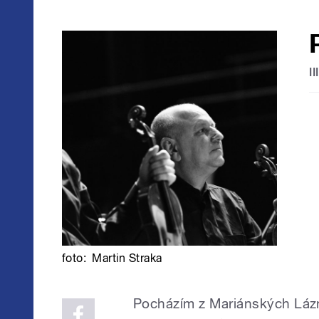
I
foto:
Martin Straka
Pocházím z Mariánských Lázní