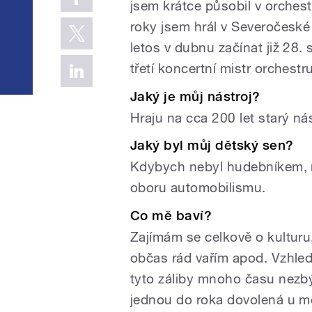
jsem krátce působil v orchest
roky jsem hrál v Severočeské
letos v dubnu začínat již 28.
třetí koncertní mistr orchestru
Jaký je můj nástroj?
Hraju na cca 200 let starý n
Jaký byl můj dětský sen?
Kdybych nebyl hudebníkem, m
oboru automobilismu.
Co mě baví?
Zajímám se celkově o kulturu,
občas rád vařím apod. Vzhle
tyto záliby mnoho času nezbý
jednou do roka dovolená u m