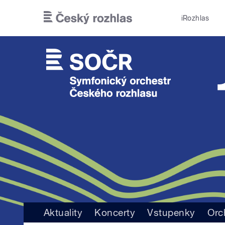
Přejít k hlavnímu obsahu
iRozhlas
Aktuality
Koncerty
Vstupenky
Orc