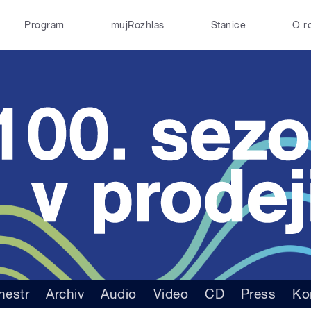
Program
mujRozhlas
Stanice
O r
hestr
Archiv
Audio
Video
CD
Press
Ko