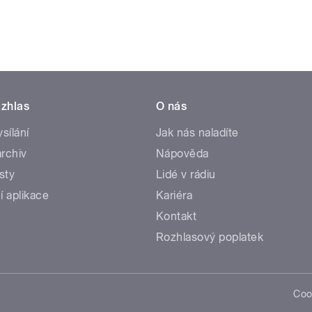
zhlas
O nás
ysílání
Jak nás naladíte
rchiv
Nápověda
sty
Lidé v rádiu
í aplikace
Kariéra
Kontakt
Rozhlasový poplatek
Coo