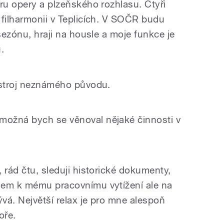
ru opery a plzeňského rozhlasu. Čtyři
 filharmonii v Teplicích. V SOČR budu
 sezónu, hraji na housle a moje funkce je
.
ástroj neznámého původu.
ožná bych se věnoval nějaké činnosti v
 rád čtu, sleduji historické dokumenty,
dem k mému pracovnímu vytížení ale na
vá. Největší relax je pro mne alespoň
oře.