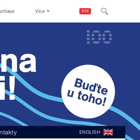
ozhlase
Více
ŽIVĚ
ntakty
ENGLISH