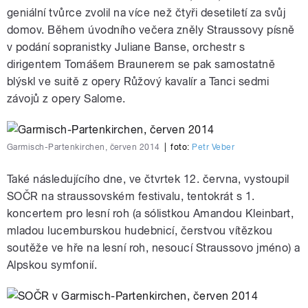
geniální tvůrce zvolil na více než čtyři desetiletí za svůj
domov. Během úvodního večera zněly Straussovy písně
v podání sopranistky Juliane Banse, orchestr s
dirigentem Tomášem Braunerem se pak samostatně
blýskl ve suitě z opery Růžový kavalír a Tanci sedmi
závojů z opery Salome.
Garmisch-Partenkirchen, červen 2014
|
foto:
Petr Veber
Také následujícího dne, ve čtvrtek 12. června, vystoupil
SOČR na straussovském festivalu, tentokrát s 1.
koncertem pro lesní roh (a sólistkou Amandou Kleinbart,
mladou lucemburskou hudebnicí, čerstvou vítězkou
soutěže ve hře na lesní roh, nesoucí Straussovo jméno) a
Alpskou symfonií.