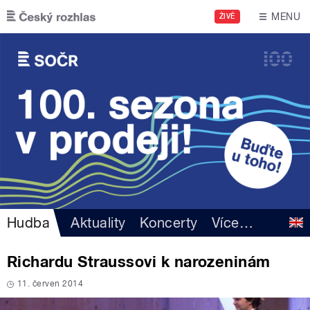
Přejít k hlavnímu obsahu
MENU
ŽIVĚ
Hudba
Aktuality
Koncerty
Více
…
Richardu Straussovi k narozeninám
11. červen 2014