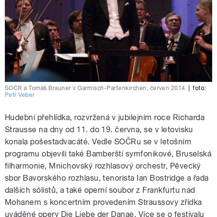
SOČR a Tomáš Brauner v Garmisch-Partenkirchen, červen 2014
|
foto:
Petr Veber
Hudební přehlídka, rozvržená v jubilejním roce Richarda
Strausse na dny od 11. do 19. června, se v letovisku
konala pošestadvacáté. Vedle SOČRu se v letošním
programu objevili také Bamberští symfonikové, Bruselská
filharmonie, Mnichovský rozhlasový orchestr, Pěvecký
sbor Bavorského rozhlasu, tenorista Ian Bostridge a řada
dalších sólistů, a také operní soubor z Frankfurtu nad
Mohanem s koncertním provedením Straussovy zřídka
uváděné opery Die Liebe der Danae. Více se o festivalu