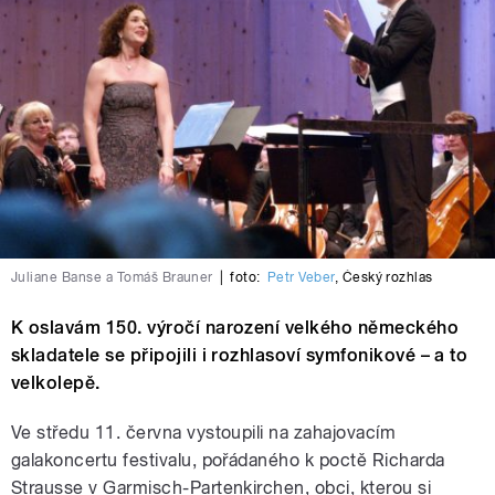
Juliane Banse a Tomáš Brauner
|
foto:
Petr Veber
,
Český rozhlas
K oslavám 150. výročí narození velkého německého
skladatele se připojili i rozhlasoví symfonikové – a to
velkolepě.
Ve středu 11. června vystoupili na zahajovacím
galakoncertu festivalu, pořádaného k poctě Richarda
Strausse v Garmisch-Partenkirchen, obci, kterou si