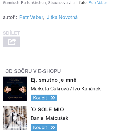
Garmisch-Partenkirchen, Straussova vila
|
foto:
Petr Veber
autoři:
Petr Veber
,
Jitka Novotná
CD SOČRU V E-SHOPU
Ej, smutno je mně
Markéta Cukrová / Ivo Kahánek
Koupit
´O SOLE MIO
Daniel Matoušek
Koupit