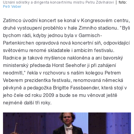
Uznání sólistky a dirigenta koncertnímu mistru Petru Zdvihalovi
|
foto:
Petr Veber
Zatímco úvodní koncert se konal v Kongresovém centru,
druhé vystoupení proběhlo v hale Zimního stadionu. "Byli
bychom rádi, kdyby jednou byla v Garmisch-
Partenkirchen opravdová nová koncertní síň, odpovídající
světovému renomé skladatele i ambicím festivalu.
Radnice je takové myšlence nakloněna a ani bavorský
ministerský předseda Horst Seehofer ji při zahájení
neodmítl," řekla v rozhovoru s naším kolegou Petrem
Veberem prezidentka festivalu, renomovaná německá
pěvkyně a pedagožka Brigitte Fassbaender, která stojí v
jeho čele od roku 2009 a bude se mu věnovat ještě
nejméně další tři roky.