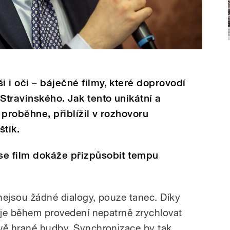
 i oči – báječné filmy, které doprovodí
Stravinského. Jak tento unikátní a
 proběhne, přiblížil v rozhovoru
tík.
se film dokáže přizpůsobit tempu
 nejsou žádné dialogy, pouze tanec. Díky
é je během provedení nepatrně zrychlovat
vě hrané hudby. Synchronizace by tak