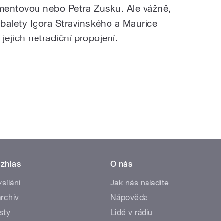
imentovou nebo Petra Zusku. Ale vážně,
balety Igora Stravinského a Maurice
 jejich netradiční propojení.
zhlas
O nás
ysílání
Jak nás naladíte
rchiv
Nápověda
sty
Lidé v rádiu