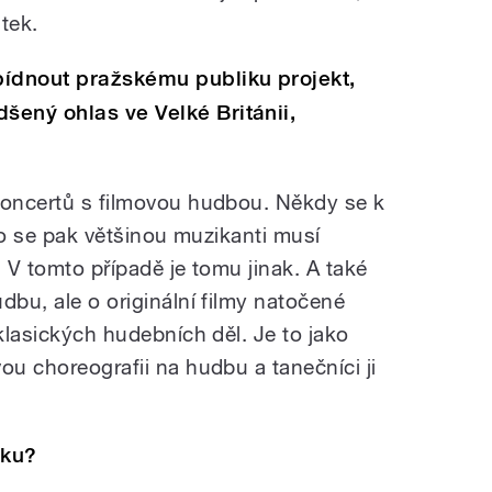
tek.
bídnout pražskému publiku projekt,
ený ohlas ve Velké Británii,
koncertů s filmovou hudbou. Někdy se k
 To se pak většinou muzikanti musí
. V tomto případě je tomu jinak. A také
dbu, ale o originální filmy natočené
 klasických hudebních děl. Je to jako
ou choreografii na hudbu a tanečníci ji
liku?