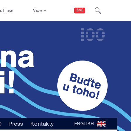
ozhlase
Více
ŽIVĚ
D
Press
Kontakty
ENGLISH