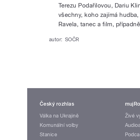
Terezu Podařilovou, Dariu Kl
všechny, koho zajímá hudba, 
Ravela, tanec a film, případně
autor:
SOČR
Český rozhlas
mujRo
Válka na Ukrajině
Živé v
Komunální volby
Audioa
Stanice
Podca