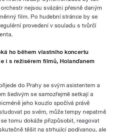
a orchestr nejsou svázáni přesně daným
měnný film. Po hudební stránce by se
egulérní provedení v souladu s tvůrčí
genta.
ká ho během vlastního koncertu
ce i s režisérem filmů, Holanďanem
řijede do Prahy se svým asistentem a
em šedivým se samozřejmě setkají a
 nicméně jeho kouzlo spočívá právě
astudovat po svém, může tempy nepatrně
se tomu dokáže přizpůsobit, reagovat
kutečně těšit na strhující podívanou, ale