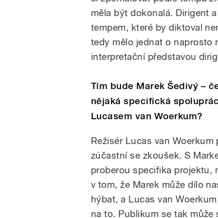
měla být dokonalá. Dirigent 
tempem, které by diktoval ne
tedy mělo jednat o naprosto r
interpretační představou diri
Tím bude Marek Šedivý – če
nějaká specifická spoluprá
Lucasem van Woerkum?
Režisér Lucas van Woerkum p
zúčastní se zkoušek. S Mark
proberou specifika projektu,
v tom, že Marek může dílo n
hýbat, a Lucas van Woerkum 
na to. Publikum se tak může s