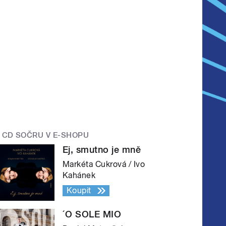
CD SOČRU V E-SHOPU
Ej, smutno je mně
Markéta Cukrová / Ivo
Kahánek
Koupit
´O SOLE MIO