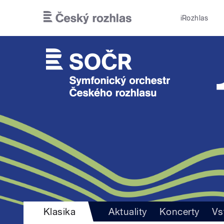
Přejít k hlavnímu obsahu
iRozhlas
Klasika
Aktuality
Koncerty
Vs