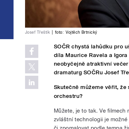
Josef Třeštík
|
foto:
Vojtěch Brtnický
SOČR chystá lahůdku pro uši
díla Maurice Ravela a Igora 
neobyčejně atraktivní večer
dramaturg SOČRu Josef Třeš
Skutečně můžeme věřit, že 
orchestru?
Můžete, je to tak. Ve filmech
zvláštní technologii je možn
či zpomalovat podle tempa ži