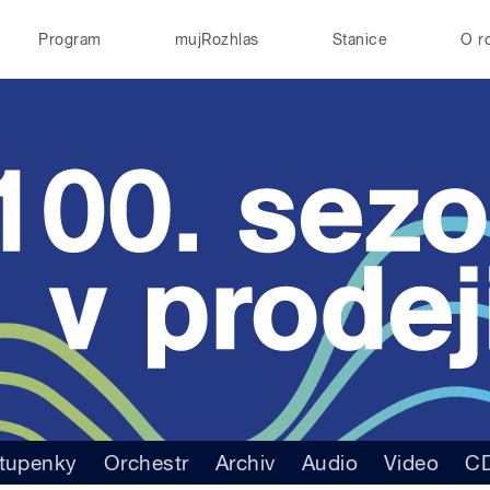
Program
mujRozhlas
Stanice
O r
tupenky
Orchestr
Archiv
Audio
Video
C