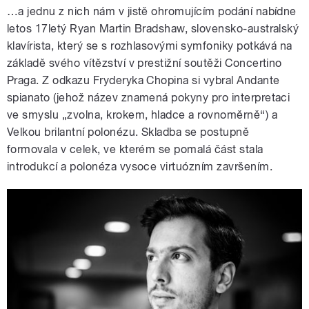
…
a jednu z nich nám v jistě ohromujícím podání nabídne
letos 17letý
Ryan
Martin Bradshaw, s
lovensko-australský
klavírista, který se s rozhlasovými symfoniky potkává na
základě svého vítězství v prestižní soutěži Concertino
Praga. Z odkazu
Fryderyka Chopina si vybral
Andante
spianato
(jehož název znamená pokyny pro interpretaci
ve smyslu „zvolna, krokem, hladce a rovnoměrně“) a
Velkou brilantní polonézu
. Skladba se postupně
formovala v celek, ve kterém se pomalá část stala
introdukcí a polonéza vysoce virtuózním završením.