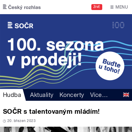
Přejít k hlavnímu obsahu
MENU
ŽIVĚ
Hudba
Aktuality
Koncerty
Více
…
SOČR s talentovaným mládím!
20. březen 2023