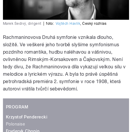
Marek Šedivý, dirigent
|
foto:
Vojtěch Havlík
,
Český rozhlas
Rachmaninovova
Druhá symfonie
vznikala dlouho,
složitě. Ve veškeré jeho tvorbě slyšíme symfonismus
pozdního romantika, hudbu naléhavou a vášnivou,
ovlivněnou Rimským-Korsakovem a Čajkovským. Není
tedy divu, že Rachmaninovova díla vykazují velkou sílu v
melodice a lyrickém výrazu. A byla to právě úspěšná
petrohradská premiéra 2. symfonie v roce 1908, která
autorovi vrátila tvůrčí sebevědomí.
PROGRAM
Krzystof Penderecki
Polonaise
Fryderyk Chopin