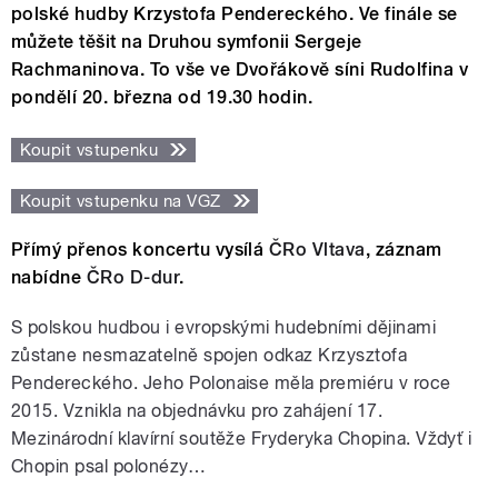
polské hudby Krzystofa Penderec­kého. Ve finále se
můžete těšit na Druhou symfonii Sergeje
Rachmaninova. To vše ve Dvořákově síni Rudolfina v
pondělí 20. března od 19.30 hodin.
Koupit vstupenku
Koupit vstupenku na VGZ
Přímý přenos koncertu vysílá
ČRo Vltava
, záznam
nabídne
ČRo D-dur
.
S polskou hudbou i evropskými hudebními dějinami
zůstane nesmazatelně spojen odkaz Krzysztofa
Pendereckého. Jeho
Polonaise
měla premiéru v roce
2015. Vznikla na objednávku pro zahájení 17.
Mezinárodní klavírní soutěže Fryderyka Chopina. Vždyť i
Chopin psal polonézy…