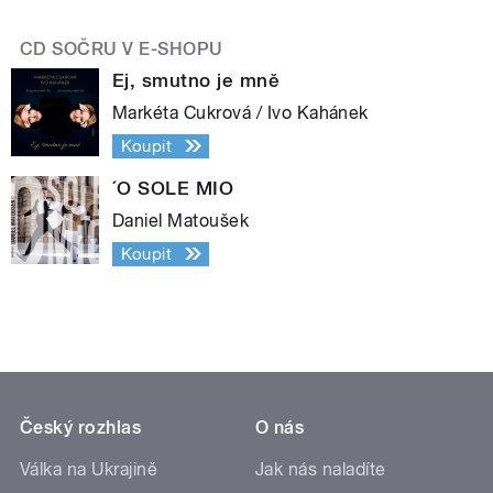
CD SOČRU V E-SHOPU
Ej, smutno je mně
Markéta Cukrová / Ivo Kahánek
Koupit
´O SOLE MIO
Daniel Matoušek
Koupit
Český rozhlas
O nás
Válka na Ukrajině
Jak nás naladíte