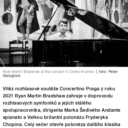
Ryan Martin Bradshaw at the concert in Český Krumlov
|
foto:
Peter
Ganzglück
Vítěz rozhlasové soutěže Concertino Praga z roku
2021 Ryan Martin Bradshaw zahraje v doprovodu
rozhlasových symfoniků a jejich stálého
spolupracovníka, diri­genta Marka Šedivého Andante
spianato a Velkou brilantní polo­nézu Fryderyka
Chopina. Celý večer otevře polonéza dalšího klasika