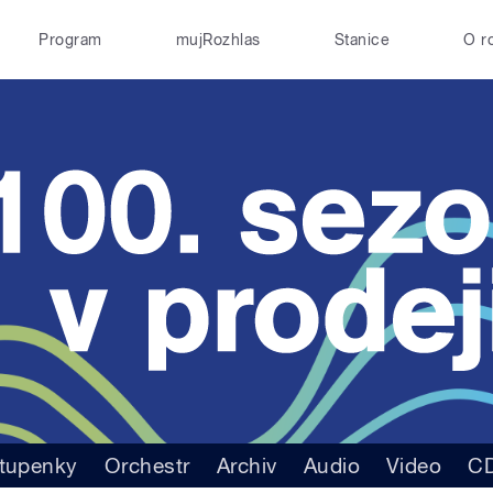
Program
mujRozhlas
Stanice
O r
tupenky
Orchestr
Archiv
Audio
Video
C