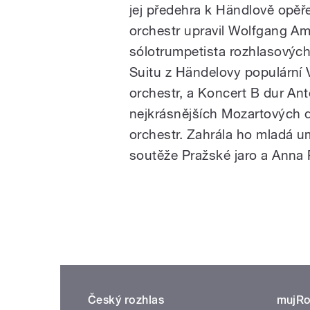
jej předehra k Händlově opěře
orchestr upravil Wolfgang A
sólotrumpetista rozhlasových
Suitu z Händelovy populární 
orchestr, a Koncert B dur Ant
nejkrásnějších Mozartových d
orchestr. Zahrála ho mladá u
soutěže Pražské jaro a Anna 
Český rozhlas
mujRo