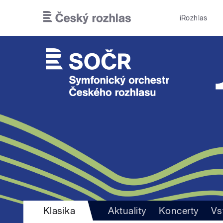
Přejít k hlavnímu obsahu
iRozhlas
Klasika
Aktuality
Koncerty
Vs