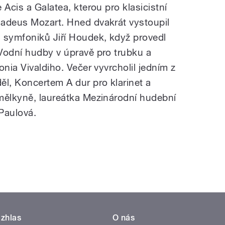
 Acis a Galatea, kterou pro klasicistní
madeus Mozart. Hned dvakrát vystoupil
 symfoniků Jiří Houdek, když provedl
Vodní hudby v úpravě pro trubku a
onia Vivaldiho. Večer vyvrcholil jedním z
ěl, Koncertem A dur pro klarinet a
mělkyně, laureátka Mezinárodní hudební
Paulová.
zhlas
O nás