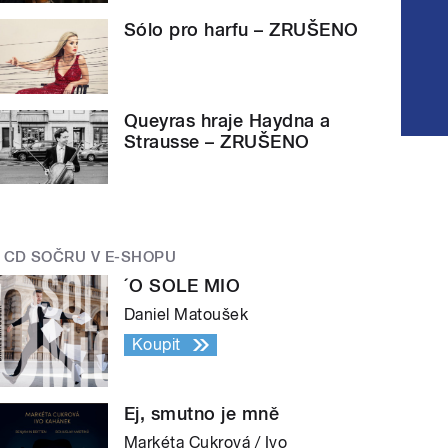
Sólo pro harfu – ZRUŠENO
Queyras hraje Haydna a
Strausse – ZRUŠENO
CD SOČRU V E-SHOPU
´O SOLE MIO
Daniel Matoušek
Koupit
Ej, smutno je mně
Markéta Cukrová / Ivo