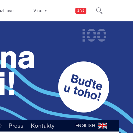
ozhlase
Více
ŽIVĚ
D
Press
Kontakty
ENGLISH