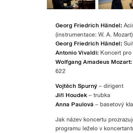
Georg Friedrich Händel:
Acis
(instrumentace: W. A. Mozart)
Georg Friedrich Händel:
Suit
Antonio Vivaldi:
Koncert pro 
Wolfgang Amadeus Mozart:
622
Vojtěch Spurný
– dirigent
Jiří Houdek
– trubka
Anna Paulová
– basetový kla
Jak název koncertu prozrazuj
programu leželo v koncertantn