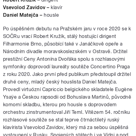
Vsevolod Zavidov –
klavír
Daniel Matejča –
housle
Po úspěšném debutu na Pražském jaru v roce 2020 se k
SOČRu vrací Robert Kružík, stálý hostující dirigent
Filharmonie Brno, působící také v Janáčkově opeře a
Národním divadle moravskoslezském v Ostravě. Držitel
prestižní Ceny Antonína Dvořáka spolu s rozhlasovými
symfoniky doprovodí laureáty soutěže Concertino Praga
z roku 2020. Jako první před publikum předstoupil držitel
druhé ceny, mladý český houslista Daniel Matejča.
Provedl virtuózní Capriccio belgického skladatele Eugène
Ysaÿe a Českou rapsodii od Bohuslava Martinů, původně
komorní skladbu, kterou pro housle s doprovodem
orchestru zinstrumentoval Jiří Teml. Vítězem 54. ročníku
rozhlasové soutěže se stal teprve čtrnáctiletý ruský
klavírista Vsevolod Zavidov, který má za sebou úspěšná
vystoupení v Rusku, Spojených státech i ve Vídni a pod