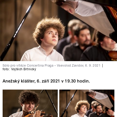
Sólo pro vítěze Concertina Praga – Vsevolod Zavidov, 6. 9. 2021
|
foto:
Vojtěch Brtnický
Anežský klášter, 6. září 2021 v 19.30 hodin.