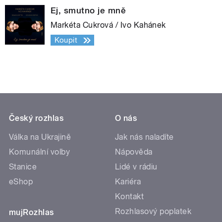
Ej, smutno je mně
Markéta Cukrová / Ivo Kahánek
Koupit
Český rozhlas
O nás
Válka na Ukrajině
Jak nás naladíte
Komunální volby
Nápověda
Stanice
Lidé v rádiu
eShop
Kariéra
Kontakt
Rozhlasový poplatek
mujRozhlas