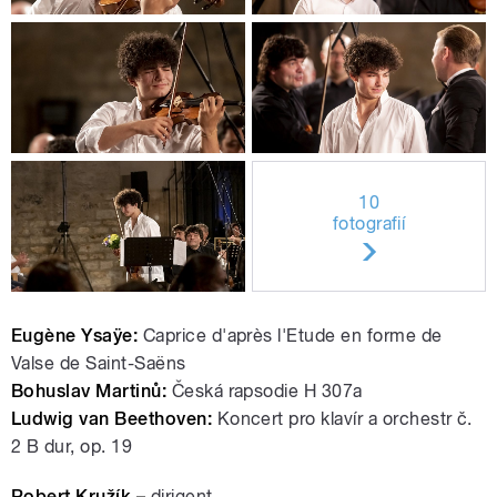
10
fotografií
Eugène Ysaÿe:
Caprice d'après l'Etude en forme de
Valse de Saint-Saëns
Bohuslav Martinů:
Česká rapsodie H 307a
Ludwig van Beethoven:
Koncert pro klavír a orchestr č.
2 B dur, op. 19
Robert Kružík –
dirigent