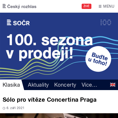
Přejít k hlavnímu obsahu
MENU
ŽIVĚ
Klasika
Aktuality
Koncerty
Více
…
Sólo pro vítěze Concertina Praga
6. září 2021