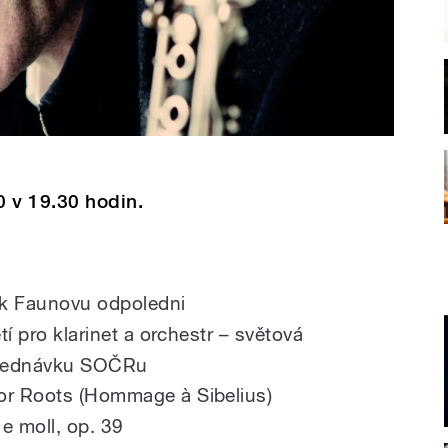
 v 19.30 hodin.
k Faunovu odpoledni
etí pro klarinet a orchestr – světová
bjednávku SOČRu
or Roots (Hommage à Sibelius)
e moll, op. 39