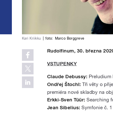
Kari Kriikku
|
foto:
Marco Borggreve
Rudolfinum, 30. března 2020
VSTUPENKY
Claude Debussy:
Preludium 
Ondřej Štochl:
Tři věty o přij
premiéra nové skladby na o
Erkki-Sven Tüür:
Searching f
Jean Sibelius:
Symfonie č. 1 