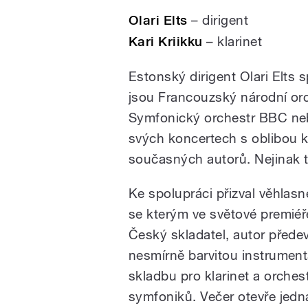
Olari Elts
– dirigent
Kari Kriikku
– klarinet
Estonský dirigent Olari Elts 
jsou Francouzský národní or
Symfonický orchestr BBC neb
svých koncertech s oblibou k
současných autorů. Nejinak t
Ke spolupráci přizval věhlasn
se kterým ve světové premiéř
Český skladatel, autor přede
nesmírně barvitou instrumenta
skladbu pro klarinet a orche
symfoniků. Večer otevře jedna