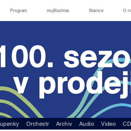
Program
mujRozhlas
Stanice
O r
tupenky
Orchestr
Archiv
Audio
Video
C