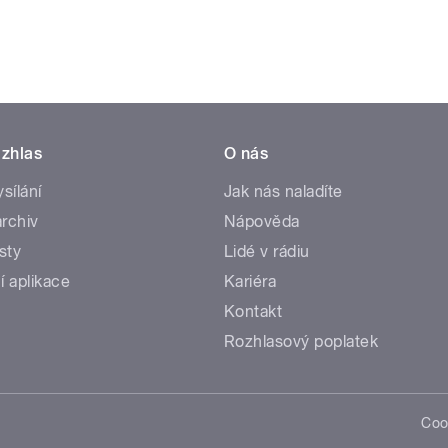
zhlas
O nás
ysílání
Jak nás naladíte
rchiv
Nápověda
sty
Lidé v rádiu
í aplikace
Kariéra
Kontakt
Rozhlasový poplatek
Coo