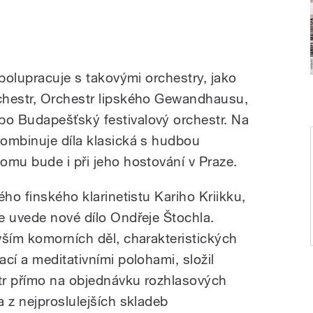
spolupracuje s takovými orchestry, jako
chestr, Orchestr lipského Gewandhausu,
o Budapešťský festivalový orchestr. Na
ombinuje díla klasická s hudbou
omu bude i při jeho hostování v Praze.
ého finského klarinetistu Kariho Kriikku,
e uvede nové dílo Ondřeje Štochla.
vším komorních děl, charakteristických
cí a meditativními polohami, složil
str přímo na objednávku rozhlasových
 z nejproslulejších skladeb