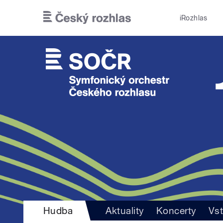
Přejít k hlavnímu obsahu
iRozhlas
Hudba
Aktuality
Koncerty
Vs