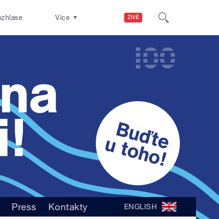
ozhlase
Více
ŽIVĚ
D
Press
Kontakty
ENGLISH