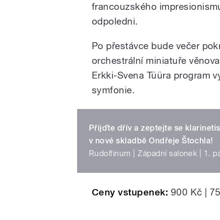
francouzského impresionism
odpoledni.
Po přestávce bude večer pok
orchestrální miniatuře věnova
Erkki-Svena Tüüra program vy
symfonie.
Přijďte dřív a zeptejte se klarineti
v nové skladbě Ondřeje Štochla!
Rudolfinum | Západní salonek | 1. p
Ceny vstupenek:
900 Kč | 75