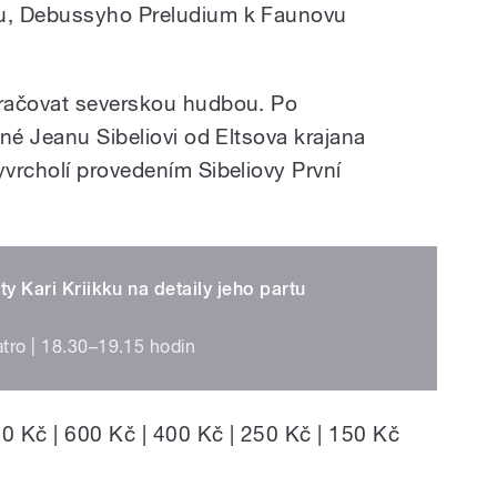
u, Debussyho Preludium k Faunovu
račovat severskou hudbou. Po
né Jeanu Sibeliovi od Eltsova krajana
vrcholí provedením Sibeliovy První
sty Kari Kriikku na detaily jeho partu
atro | 18.30–19.15 hodin
0 Kč | 600 Kč | 400 Kč | 250 Kč | 150 Kč