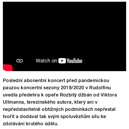
Poslední abonentní koncert před pandemickou
pauzou koncertní sezony 2019/2020 v Rudolfinu
uvedla předehra k opeře Rozbitý džbán od Viktora
Ullmanna, terezínského autora, který ani v
nepředstavitelně obtížných podmínkách nepřestal
tvořit a dodával tak svým spoluvězňům sílu ke
zdolávání krutého údělu.