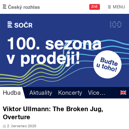
Přejít k hlavnímu obsahu
MENU
ŽIVĚ
Hudba
Aktuality
Koncerty
Více
…
Viktor Ullmann: The Broken Jug,
Overture
2. červenec 2020