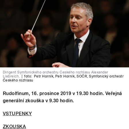
Dirigent Symfonického orchestru Českého rozhlasu Alexander
Liebreich.
|
foto:
Petr Horník
,
Petr Horník, SOČR
,
Symfonický orchestr
Českého rozhlasu
Rudolfinum, 16. prosince 2019 v 19.30 hodin. Veřejná
generální zkouška v 9.30 hodin.
VSTUPENKY
ZKOUSKA