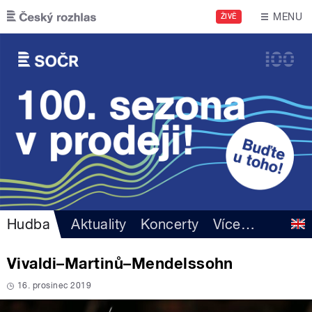
Přejít k hlavnímu obsahu
MENU
ŽIVĚ
Hudba
Aktuality
Koncerty
Více
…
Vivaldi–Martinů–Mendelssohn
16. prosinec 2019