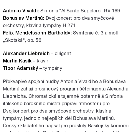
Antonio Vivaldi:
Sinfonia “Al Santo Sepolcro” RV 169
Bohuslav Martinů:
Dvojkoncert pro dva smyčcové
orchestry, klavír a tympány H 271
Felix Mendelssohn-Bartholdy:
Symfonie č. 3 a moll
„Skotská“, op. 56
Alexander Liebreich
– dirigent
Martin Kasík
– klavír
Tibor Adamský
– tympány
Překvapivé spojení hudby Antonia Vivaldiho a Bohuslava
Martinů zahájí prosincový program šéfdirigenta Alexandra
Liebreicha. Chromatická a tajemně potemnělá Sinfonia
italského barokního mistra připraví atmosféru pro
Dvojkoncert pro dva smyčcové orchestry, klavír a
tympány, jedno z nejlepších děl Bohuslava Martinů.
Český skladatel ho napsal pro proslulý Basilejský komorní