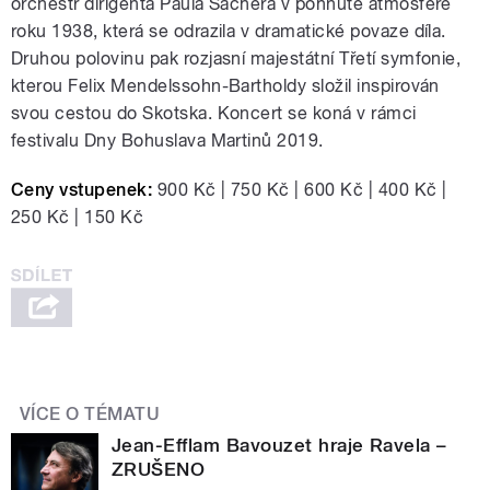
orchestr dirigenta Paula Sachera v pohnuté atmosféře
roku 1938, která se odrazila v dramatické povaze díla.
Druhou polovinu pak rozjasní majestátní Třetí symfonie,
kterou Felix Mendelssohn-Bartholdy složil inspirován
svou cestou do Skotska. Koncert se koná v rámci
festivalu Dny Bohuslava Martinů 2019.
Ceny vstupenek:
900 Kč | 750 Kč | 600 Kč | 400 Kč |
250 Kč | 150 Kč
VÍCE O TÉMATU
Jean-Efflam Bavouzet hraje Ravela –
ZRUŠENO