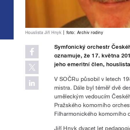
Houslista Jiří Hnyk
|
foto:
Archiv rodiny
Symfonický orchestr České
oznamuje, že 17. května 201
jeho emeritní člen, houslista
V SOČRu působil v letech 198
mistra. Dále byl téměř dvě de
uměleckým vedoucím Českéh
Pražského komorního orche
Filharmonického komorního o
Jiří Hnyk dvacet let pedagogi