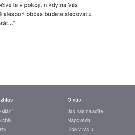
ívejte v pokoji, nikdy na Vás
 alespoň občas budete sledovat z
át...“
zhlas
O nás
ysílání
Jak nás naladíte
rchiv
Nápověda
sty
Lidé v rádiu