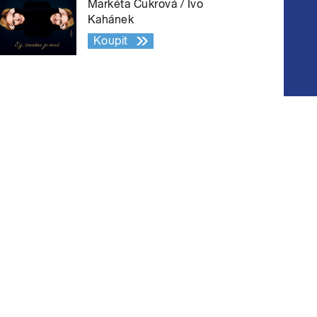
Markéta Cukrová / Ivo
Kahánek
Koupit