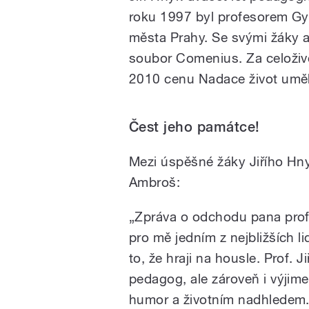
roku 1997 byl profesorem Gy
města Prahy. Se svými žáky a
soubor Comenius. Za celoživo
2010 cenu Nadace život umělc
Čest jeho památce!
Mezi úspěšné žáky Jiřího Hnyk
Ambroš:
„Zpráva o odchodu pana prof
pro mě jedním z nejbližších li
to, že hraji na housle. Prof. J
pedagog, ale zároveň i výji
humor a životním nadhledem.