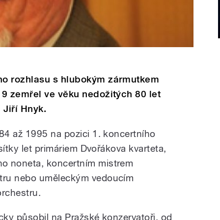
ho rozhlasu s hlubokým zármutkem
9 zemřel ve věku nedožitých 80 let
 Jiří Hnyk.
4 až 1995 na pozici 1. koncertního
sítky let primáriem Dvořákova kvarteta,
o noneta, koncertním mistrem
stru nebo uměleckým vedoucím
rchestru.
cky působil na Pražské konzervatoři, od