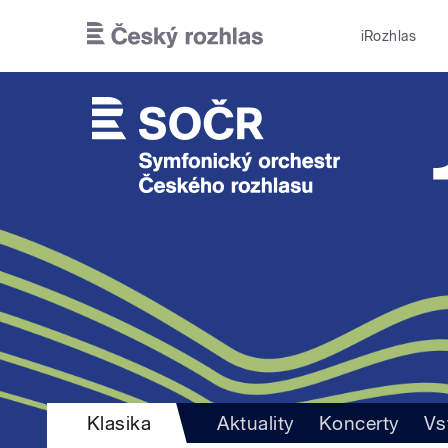
Přejít k hlavnímu obsahu
iRozhlas
Klasika
Aktuality
Koncerty
Vs