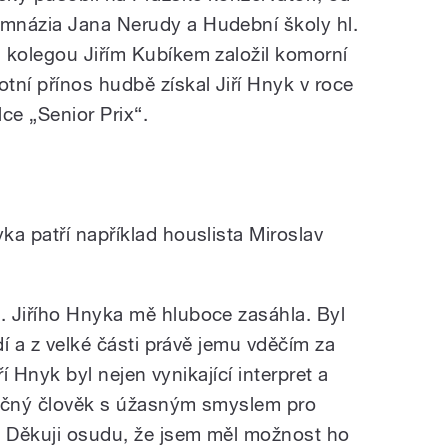
mnázia Jana Nerudy a Hudební školy hl.
 kolegou Jiřím Kubíkem založil komorní
tní přínos hudbě získal Jiří Hnyk v roce
e „Senior Prix“.
a patří například houslista Miroslav
. Jiřího Hnyka mě hluboce zasáhla. Byl
dí a z velké části právě jemu vděčím za
iří Hnyk byl nejen vynikající interpret a
mečný člověk s úžasným smyslem pro
 Děkuji osudu, že jsem měl možnost ho