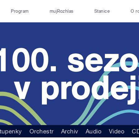
Program
mujRozhlas
Stanice
O r
tupenky
Orchestr
Archiv
Audio
Video
C