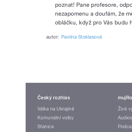
poznat! Pane profesore, odpoč
nezapomenu a doufám, že mě
obláčku, když pro Vás budu hr
autor:
Pavlína Stoklasová
Český rozhlas
mujRo
Válka na Ukrajině
Živé v
Komunální volby
Audioa
Stanice
Podca