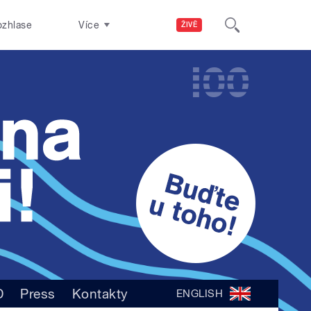
ozhlase
Více
ŽIVĚ
D
Press
Kontakty
ENGLISH