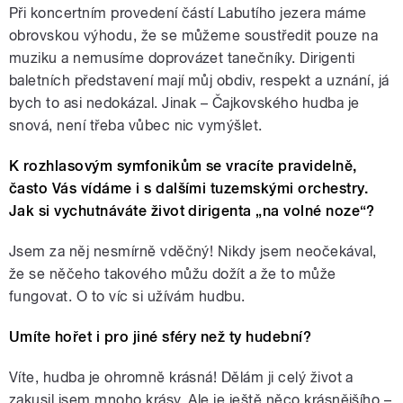
Při koncertním provedení částí Labutího jezera máme
obrovskou výhodu, že se můžeme soustředit pouze na
muziku a nemusíme doprovázet tanečníky. Dirigenti
baletních představení mají můj obdiv, respekt a uznání, já
bych to asi nedokázal. Jinak – Čajkovského hudba je
snová, není třeba vůbec nic vymýšlet.
K rozhlasovým symfonikům se vracíte pravidelně,
často Vás vídáme i s dalšími tuzemskými orchestry.
Jak si vychutnáváte život dirigenta „na volné noze“?
Jsem za něj nesmírně vděčný! Nikdy jsem neočekával,
že se něčeho takového můžu dožít a že to může
fungovat. O to víc si užívám hudbu.
Umíte hořet i pro jiné sféry než ty hudební?
Víte, hudba je ohromně krásná! Dělám ji celý život a
zakusil jsem mnoho krásy. Ale je ještě něco krásnějšího –