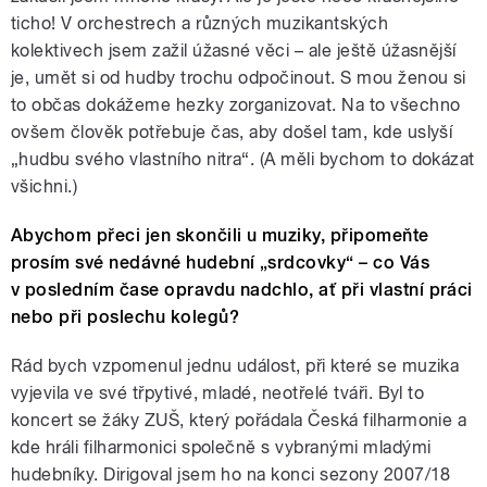
ticho! V orchestrech a různých muzikantských
kolektivech jsem zažil úžasné věci – ale ještě úžasnější
je, umět si od hudby trochu odpočinout. S mou ženou si
to občas dokážeme hezky zorganizovat. Na to všechno
ovšem člověk potřebuje čas, aby došel tam, kde uslyší
„hudbu svého vlastního nitra“. (A měli bychom to dokázat
všichni.)
Abychom přeci jen skončili u muziky, připomeňte
prosím své nedávné hudební „srdcovky“ – co Vás
v posledním čase opravdu nadchlo, ať při vlastní práci
nebo při poslechu kolegů?
Rád bych vzpomenul jednu událost, při které se muzika
vyjevila ve své třpytivé, mladé, neotřelé tváři. Byl to
koncert se žáky ZUŠ, který pořádala Česká filharmonie a
kde hráli filharmonici společně s vybranými mladými
hudebníky. Dirigoval jsem ho na konci sezony 2007/18