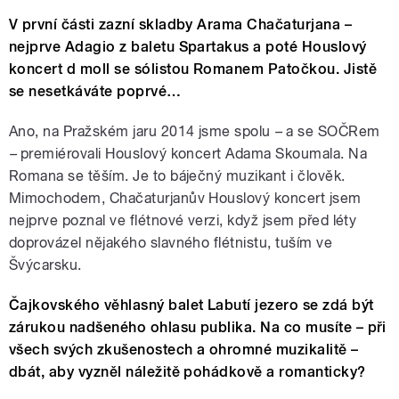
V první části zazní skladby Arama Chačaturjana –
nejprve Adagio z baletu Spartakus a poté Houslový
koncert d moll se sólistou Romanem Patočkou. Jistě
se nesetkáváte poprvé…
Ano, na Pražském jaru 2014 jsme spolu
–
a se SOČRem
–
premiérovali Houslový koncert Adama Skoumala. Na
Romana se těším. Je to báječný muzikant i člověk.
Mimochodem, Chačaturjanův Houslový koncert jsem
nejprve poznal ve flétnové verzi, když jsem před léty
doprovázel nějakého slavného flétnistu, tuším ve
Švýcarsku.
Čajkovského věhlasný balet Labutí jezero se zdá být
zárukou nadšeného ohlasu publika. Na co musíte – při
všech svých zkušenostech a ohromné muzikalitě –
dbát, aby vyzněl náležitě pohádkově a romanticky?