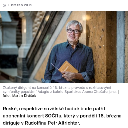
1. březen 2019
Zkušený dirigent na koncertě 18. března provede s rozhlasovými
symfoniky populární Adagio z baletu Spartakus Arama Chačaturjana.
|
foto:
Martin Divíšek
Ruské, respektive sovětské hudbě bude patřit
abonentní koncert SOČRu, který v pondělí 18. března
diriguje v Rudolfinu Petr Altrichter.