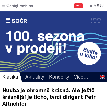
Přejít k hlavnímu obsahu
MENU
ŽIVĚ
Klasika
Aktuality
Koncerty
Více
…
Hudba je ohromně krásná. Ale ještě
krásnější je ticho, tvrdí dirigent Petr
Altrichter