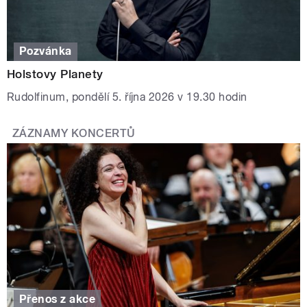
Pozvánka
Holstovy Planety
Rudolfinum, pondělí 5. října 2026 v 19.30 hodin
ZÁZNAMY KONCERTŮ
Přenos z akce