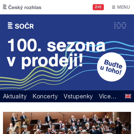
Přejít k hlavnímu obsahu
MENU
ŽIVĚ
Aktuality
Koncerty
Vstupenky
Více
…