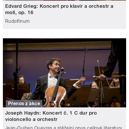
Edvard Grieg: Koncert pro klavír a orchestr a
moll, op. 16
Rudolfinum
Přenos z akce
Joseph Haydn: Koncert č. 1 C dur pro
violoncello a orchestr
Jean-Guihen Queyras a stěžejní opus cellové literatury,