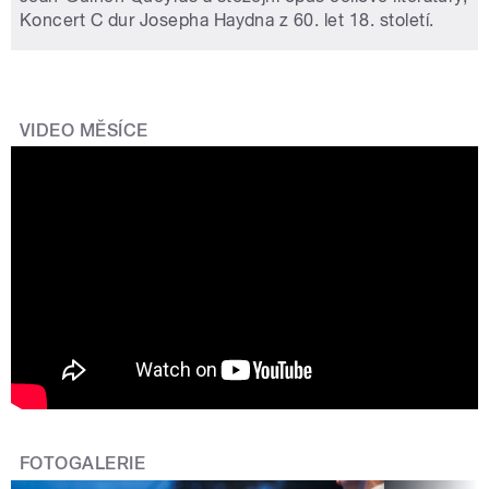
Koncert C dur Josepha Haydna z 60. let 18. století.
VIDEO MĚSÍCE
FOTOGALERIE