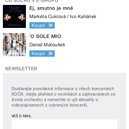
CD SOČRU V E-SHOPU
Ej, smutno je mně
Markéta Cukrová / Ivo Kahánek
Koupit
´O SOLE MIO
Daniel Matoušek
Koupit
NEWSLETTER
Dostávejte pravidelné informace o všech koncertech
SOČR, mějte přehled o novinkách a zajímavostech ze
života orchestru a nenechte si ujít aktuality o
videozáznamech z vybraných koncertů.
VÁŠ E-MAIL