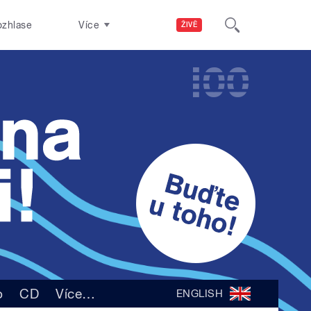
ozhlase
Více
ŽIVĚ
o
CD
Více
…
ENGLISH