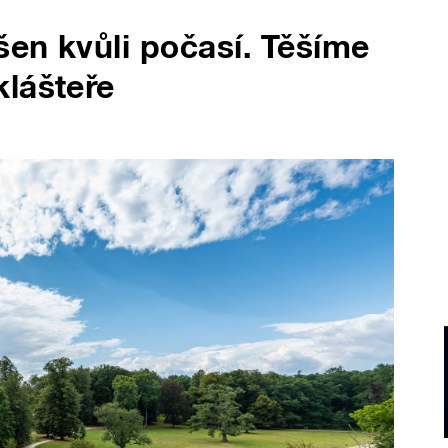
šen kvůli počasí. Těšíme
klášteře