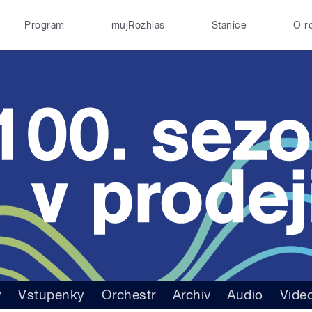
Program
mujRozhlas
Stanice
O r
y
Vstupenky
Orchestr
Archiv
Audio
Vide