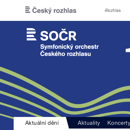
Přejít k hlavnímu obsahu
iRozhlas
Aktuální dění
Aktuality
Koncert