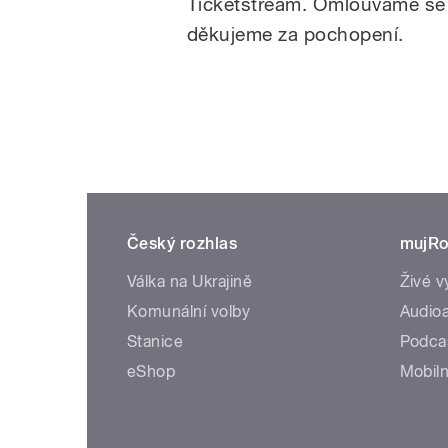
Ticketstream. Omlouváme se
děkujeme za pochopení.
Český rozhlas
mujRo
Válka na Ukrajině
Živé v
Komunální volby
Audioa
Stanice
Podca
eShop
Mobiln