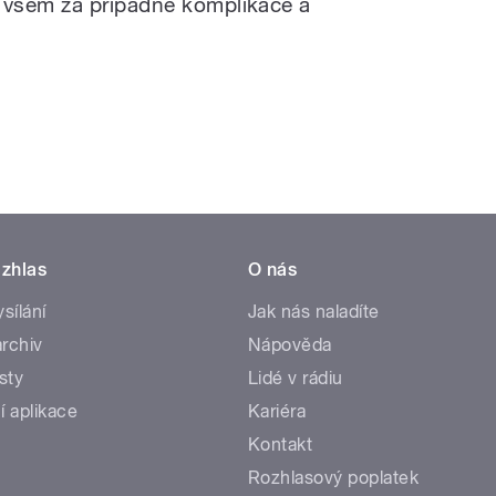
 všem za případné komplikace a
zhlas
O nás
ysílání
Jak nás naladíte
rchiv
Nápověda
sty
Lidé v rádiu
í aplikace
Kariéra
Kontakt
Rozhlasový poplatek