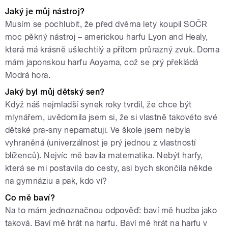
Jaký je můj nástroj?
Musím se pochlubit, že před dvěma lety koupil SOČR
moc pěkný nástroj – americkou harfu Lyon and Healy,
která má krásně ušlechtilý a přitom průrazný zvuk. Doma
mám japonskou harfu Aoyama, což se prý překládá
Modrá hora.
Jaký byl můj dětský sen?
Když náš nejmladší synek roky tvrdil, že chce být
mlynářem, uvědomila jsem si, že si vlastně takovéto své
dětské pra-sny nepamatuji. Ve škole jsem nebyla
vyhraněná (univerzálnost je prý jednou z vlastností
blíženců). Nejvíc mě bavila matematika. Nebýt harfy,
která se mi postavila do cesty, asi bych skončila někde
na gymnáziu a pak, kdo ví?
Co mě baví?
Na to mám jednoznačnou odpověď: baví mě hudba jako
taková. Baví mě hrát na harfu. Baví mě hrát na harfu v