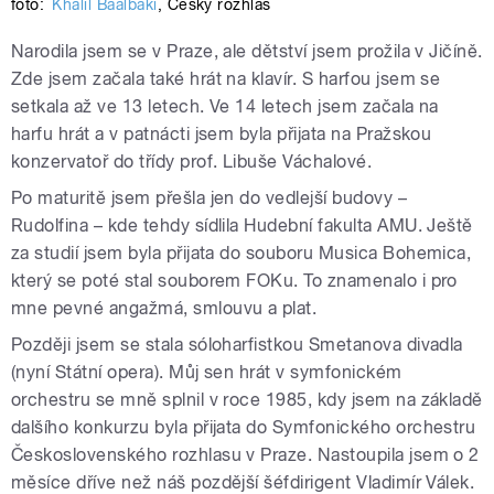
foto:
Khalil Baalbaki
,
Český rozhlas
Narodila jsem se v Praze, ale dětství jsem prožila v Jičíně.
Zde jsem začala také hrát na klavír. S harfou jsem se
setkala až ve 13 letech. Ve 14 letech jsem začala na
harfu hrát a v patnácti jsem byla přijata na Pražskou
konzervatoř do třídy prof. Libuše Váchalové.
Po maturitě jsem přešla jen do vedlejší budovy –
Rudolfina – kde tehdy sídlila Hudební fakulta AMU. Ještě
za studií jsem byla přijata do souboru Musica Bohemica,
který se poté stal souborem FOKu. To znamenalo i pro
mne pevné angažmá, smlouvu a plat.
Později jsem se stala sóloharfistkou Smetanova divadla
(nyní Státní opera). Můj sen hrát v symfonickém
orchestru se mně splnil v roce 1985, kdy jsem na základě
dalšího konkurzu byla přijata do Symfonického orchestru
Československého rozhlasu v Praze. Nastoupila jsem o 2
měsíce dříve než náš pozdější šéfdirigent Vladimír Válek.