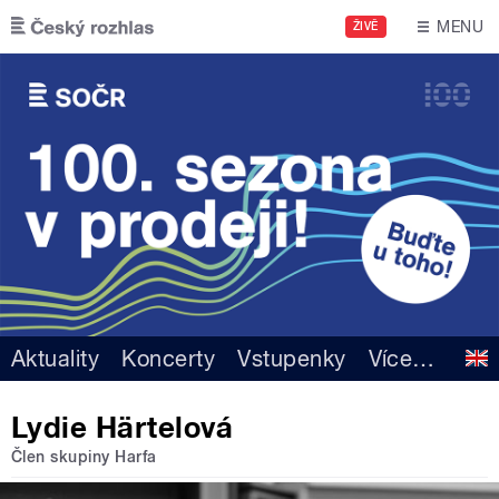
Přejít k hlavnímu obsahu
MENU
ŽIVĚ
Aktuality
Koncerty
Vstupenky
Více
…
Lydie Härtelová
Člen skupiny Harfa