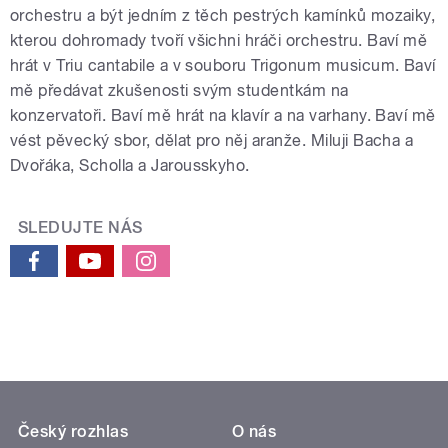
orchestru a být jedním z těch pestrých kamínků mozaiky,
kterou dohromady tvoří všichni hráči orchestru. Baví mě
hrát v Triu cantabile a v souboru Trigonum musicum. Baví
mě předávat zkušenosti svým studentkám na
konzervatoři. Baví mě hrát na klavír a na varhany. Baví mě
vést pěvecký sbor, dělat pro něj aranže. Miluji Bacha a
Dvořáka, Scholla a Jarousskyho.
SLEDUJTE NÁS
Český rozhlas
O nás