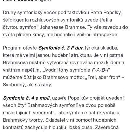
Druhý symfonický večer pod taktovkou Petra Popelky,
šéfdirigenta rozhlasových symfoniků uvede třetí a
čtvrtou symfonii Johanesse Brahmse. Ty vás zavedou do
světa plného krásy, melancholie i vnitřní introspekce.
Program otevře
Symfonie č. 3 F dur
, lyrická skladba,
která má velmi jasnou hudební strukturu. Je v ní patrná
Brahmsova mistrně vytvořená rovnováha mezi klidem a
vnitřním napětím. Úvodní tóny symfonie
F-A-B-F
můžeme číst jako Brahmsovo motto: „Frei, aber froh“ –
Svobodný, ale šťastný.
Symfonie č. 4 e moll
,
uzavře Popelkův projekt uvedení
všech čtyř Brahmsových symfonií ve dvou po sobě
následujících večerech. Tato symfonie patří k vrcholu
Brahmsovy tvorby. Skladatel v ní pomocí hudebních
kontrastů zachycuje hloubku lidské duše. Závěrečná