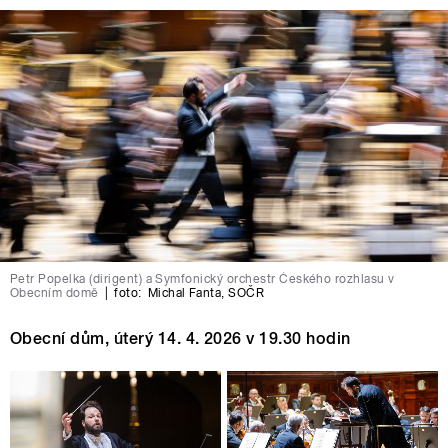
Petr Popelka (dirigent) a Symfonický orchestr Českého rozhlasu v
Obecním domě
|
foto:
Michal Fanta
,
SOČR
Obecní dům, úterý 14. 4. 2026 v 19.30 hodin