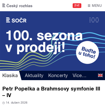
Přejít k hlavnímu obsahu
MENU
ŽIVĚ
Klasika
Aktuality
Koncerty
Více
…
Petr Popelka a Brahmsovy symfonie III
– IV
14. duben 2026