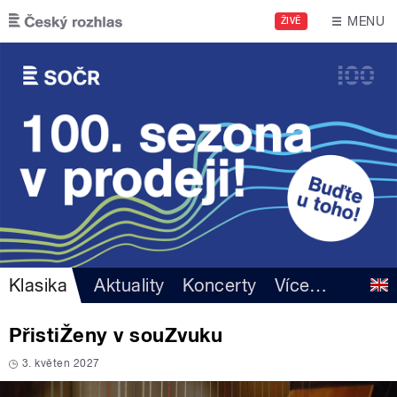
Přejít k hlavnímu obsahu
MENU
ŽIVĚ
Klasika
Aktuality
Koncerty
Více
…
PřistiŽeny v souZvuku
3. květen 2027