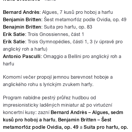
Bernard
Andr
ès
:
Algues, 7 kusů pro hoboj a harfu
Benjamin Britten
:
Šest metamorfóz podle Ovidia, op. 49
Benajmin Britten
:
Suita pro harfu, op. 83
Erik Satie
:
Trois Gnossiennes, část 1
Erik Satie
:
Trois Gymnopédies, části 1, 3 (v úpravě pro
anglický roh a harfu)
Antonio Pasculli
:
Omaggio a Bellini pro anglický roh a
harfu
Komorní večer propojí jemnou barevnost hoboje a
anglického rohu s lyrickým zvukem harfy.
Program nabídne pestrý průřez hudbou od
impresionisticky laděných miniatur až po virtuózní
koncertní kusy: zazní
Bernard Andrès – Algues, sedm
kusů pro hoboj a harfu
,
Benjamin Britten – Šest
metamorfóz podle Ovidia, op. 49
a
Suita pro harfu, op.