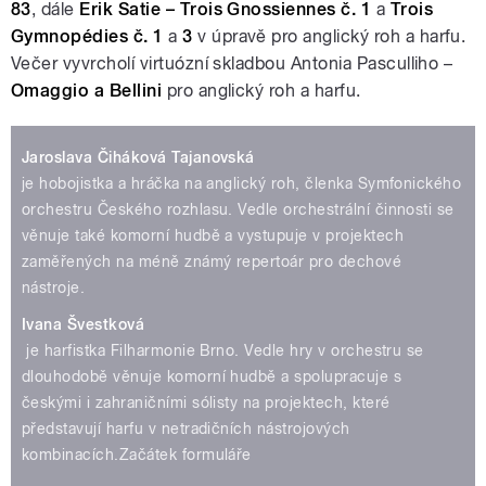
83
, dále
Erik Satie – Trois Gnossiennes č. 1
a
Trois
Gymnopédies č. 1
a
3
v úpravě pro anglický roh a harfu.
Večer vyvrcholí virtuózní skladbou Antonia Pasculliho –
Omaggio a Bellini
pro anglický roh a harfu.
Jaroslava Čiháková Tajanovská
je hobojistka a hráčka na anglický roh, členka Symfonického
orchestru Českého rozhlasu. Vedle orchestrální činnosti se
věnuje také komorní hudbě a vystupuje v projektech
zaměřených na méně známý repertoár pro dechové
nástroje.
Ivana Švestková
je harfistka Filharmonie Brno. Vedle hry v orchestru se
dlouhodobě věnuje komorní hudbě a spolupracuje s
českými i zahraničními sólisty na projektech, které
představují harfu v netradičních nástrojových
kombinacích.Začátek formuláře