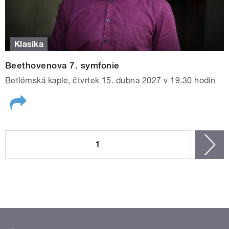
Klasika
Beethovenova 7. symfonie
Betlémská kaple, čtvrtek 15. dubna 2027 v 19.30 hodin
STRÁNKY
1
n