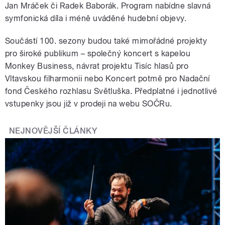
Jan Mráček či Radek Baborák. Program nabídne slavná
symfonická díla i méně uváděné hudební objevy.
Součástí 100. sezony budou také mimořádné projekty
pro široké publikum – společný koncert s kapelou
Monkey Business, návrat projektu Tisíc hlasů pro
Vltavskou filharmonii nebo Koncert potmě pro Nadační
fond Českého rozhlasu Světluška. Předplatné i jednotlivé
vstupenky jsou již v prodeji na webu SOČRu.
NEJNOVĚJŠÍ ČLÁNKY