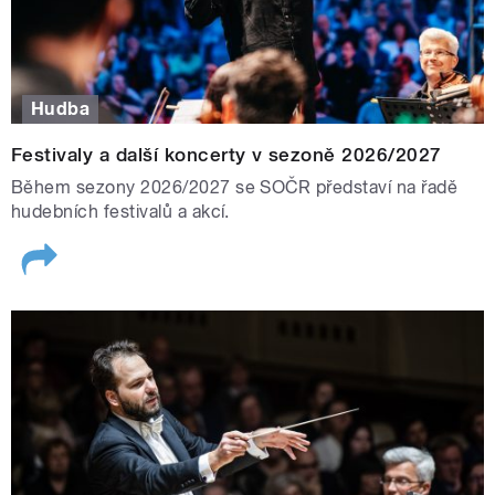
Hudba
Festivaly a další koncerty v sezoně 2026/2027
Během sezony 2026/2027 se SOČR představí na řadě
hudebních festivalů a akcí.