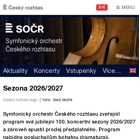
Přejít k hlavnímu obsahu
MENU
ŽIVĚ
Aktuality
Koncerty
Vstupenky
Více
…
Sezona 2026/2027
Český rozhlas logo
|
foto:
Aleš Vavřík
Symfonický orchestr Českého rozhlasu zveřejnil
program své jubilejní 100. koncertní sezony 2026/2027
a zároveň spustil prodej předplatného. Program
nabídne posluchačům bohatou dramaturgii,