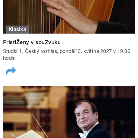
Klasika
PřistiŽeny v souZvuku
Studio 1, Český rozhlas, pondělí 3. května 2027 v 19.30
hodin