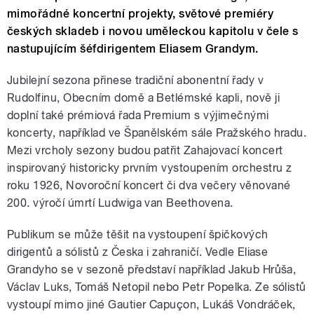
mimořádné koncertní projekty, světové premiéry
českých skladeb i novou uměleckou kapitolu v čele s
nastupujícím šéfdirigentem Eliasem Grandym.
Jubilejní sezona přinese tradiční abonentní řady v
Rudolfinu, Obecním domě a Betlémské kapli, nově ji
doplní také prémiová řada Premium s výjimečnými
koncerty, například ve Španělském sále Pražského hradu.
Mezi vrcholy sezony budou patřit Zahajovací koncert
inspirovaný historicky prvním vystoupením orchestru z
roku 1926, Novoroční koncert či dva večery věnované
200. výročí úmrtí Ludwiga van Beethovena.
Publikum se může těšit na vystoupení špičkových
dirigentů a sólistů z Česka i zahraničí. Vedle Eliase
Grandyho se v sezoně představí například Jakub Hrůša,
Václav Luks, Tomáš Netopil nebo Petr Popelka. Ze sólistů
vystoupí mimo jiné Gautier Capuçon, Lukáš Vondráček,