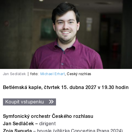
Jan Sedláček
|
foto:
Michael Erhart
,
Český rozhlas
Betlémská kaple, čtvrtek 15. dubna 2027 v 19.30 hodin
Koupit vstupenku
Symfonický orchestr Českého rozhlasu
Jan Sedláček –
dirigent
Zoja Syguda
– housle (vítězka Concertina Praga 2024)