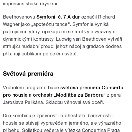
impresionistické myšlení.
Beethovenovu
Symfonii č. 7 A dur
označil Richard
Wagner jako „apoteózu tance“. Symfonie vyniká
pulzujícími rytmy, opakujícími se motivy a výraznými
dynamickými kontrasty. Ludwig van Beethoven vytváří
strhující hudební proud, jehož náboj a gradace dodnes
přitahují publikum po celém světě.
Světová premiéra
Vrcholem programu bude
světová premiéra Concertu
pro housle a orchestr „Modlitba za Barboru“
z pera
Jaroslava Pelikána. Skladbu věnoval své dceři.
Dílo kombinuje zpěvnost i orchestrální barevnosti –
housle se stávají vypravěčem jemného, ale výrazného
příběhu. Sólistkou večera je vítězka Concertina Praga