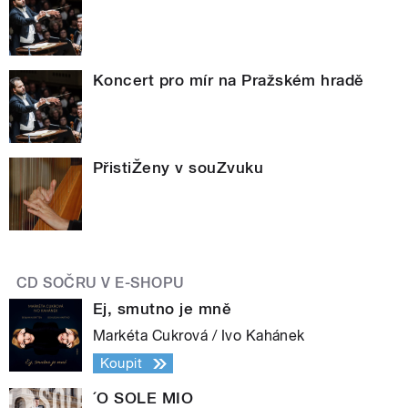
Koncert pro mír na Pražském hradě
PřistiŽeny v souZvuku
CD SOČRU V E-SHOPU
Ej, smutno je mně
Markéta Cukrová / Ivo Kahánek
Koupit
´O SOLE MIO