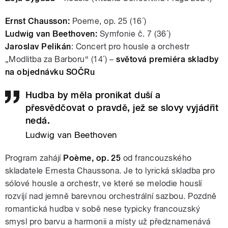
Ernst Chausson:
Poeme, op. 25 (16´)
Ludwig van Beethoven:
Symfonie č. 7 (36´)
Jaroslav Pelikán
: Concert pro housle a orchestr
„Modlitba za Barboru“ (14´) –
světová premiéra skladby
na objednávku SOČRu
Hudba by měla pronikat duší a
přesvědčovat o pravdě, jež se slovy vyjádřit
nedá.
Ludwig van Beethoven
Program zahájí
Poème, op. 25
od francouzského
skladatele Ernesta Chaussona. Je to lyrická skladba pro
sólové housle a orchestr, ve které se melodie houslí
rozvíjí nad jemně barevnou orchestrální sazbou. Pozdně
romantická hudba v sobě nese typicky francouzský
smysl pro barvu a harmonii a místy už předznamenává