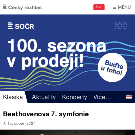
Přejít k hlavnímu obsahu
MENU
ŽIVĚ
Klasika
Aktuality
Koncerty
Více
…
Beethovenova 7. symfonie
15. duben 2027