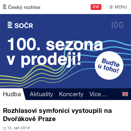
Přejít k hlavnímu obsahu
MENU
ŽIVĚ
Hudba
Aktuality
Koncerty
Více
…
Rozhlasoví symfonici vystoupili na
Dvořákově Praze
15. září 2019