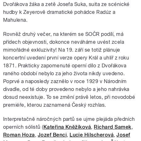
Dvořákova žáka a zetě Josefa Suka, suita ze scénické
hudby k Zeyerově dramatické pohádce Radúz a
Mahulena.
Rovněž druhý večer, na kterém se SOČR podílí, má
přídech objevnosti, dokonce neváháme uvést zcela
mimořádné exkluzivity! Na 19. září se totiž plánuje
koncertní uvedení první verze opery Král a uhlíř z roku
1871. Prakticky zapomenuté operní dílo z Dvořákova
raného období nebylo za jeho života nikdy uvedeno.
Poprvé a naposledy zaznělo v roce 1929 v Národním
divadle, od té doby provedeno nebylo a jeho nahrávka
dosud neexistuje. To se změní právě letos, při novodobé
premiéře, kterou zaznamená Český rozhlas.
Interpretačně náročných partů se ujme plejáda předních
operních sólistů (
Kateřina Kněžíková
,
Richard Samek
,
Roman Hoza
,
Jozef Benci
,
Lucie Hilscherová
,
Josef