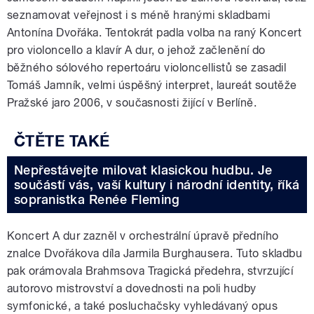
seznamovat veřejnost i s méně hranými skladbami
Antonína Dvořáka. Tentokrát padla volba na raný Koncert
pro violoncello a klavír A dur, o jehož začlenění do
běžného sólového repertoáru violoncellistů se zasadil
Tomáš Jamník, velmi úspěšný interpret, laureát soutěže
Pražské jaro 2006, v
současnosti žijící v Berlíně.
Nepřestávejte milovat klasickou hudbu. Je
součástí vás, vaší kultury i národní identity, říká
sopranistka Renée Fleming
Koncert A dur zazněl v orchestrální úpravě předního
znalce Dvořákova díla Jarmila Burghausera. Tuto skladbu
pak orámovala Brahmsova Tragická předehra, stvrzující
autorovo mistrovství a dovednosti na poli hudby
symfonické, a také posluchačsky vyhledávaný opus