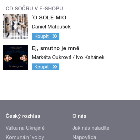
CD SOČRU V E-SHOPU
´O SOLE MIO
Daniel Matoušek
Koupit
Ej, smutno je mně
Markéta Cukrová / Ivo Kahánek
Koupit
Český rozhlas
O nás
Válka na Ukrajině
Jak nás naladíte
Komunální volby
Nápověda