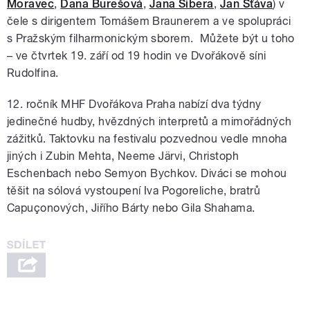
Moravec
,
Dana Burešová
,
Jana Sibera
,
Jan Šťáva
) v
čele s dirigentem Tomášem Braunerem a ve spolupráci
s Pražským filharmonickým sborem. Můžete být u toho
– ve čtvrtek 19. září od 19 hodin ve Dvořákově síni
Rudolfina.
12. ročník MHF Dvořákova Praha nabízí dva týdny
jedinečné hudby, hvězdných interpretů a mimořádných
zážitků. Taktovku na festivalu pozvednou vedle mnoha
jiných i Zubin Mehta, Neeme Järvi, Christoph
Eschenbach nebo Semyon Bychkov. Diváci se mohou
těšit na sólová vystoupení Iva Pogoreliche, bratrů
Capuçonových, Jiřího Bárty nebo Gila Shahama.