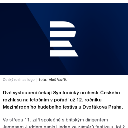
Český rozhlas logo
|
foto:
Aleš Vavřík
Dvě vystoupení čekají Symfonický orchestr Českého
rozhlasu na letošním v pořadí už 12. ročníku
Mezinárodního hudebního festivalu Dvořákova Praha.
Ve středu 11. září společně s britským dirigentem
Jamesem Juddem naplnil jeden ze záměrů festivalu, totiž