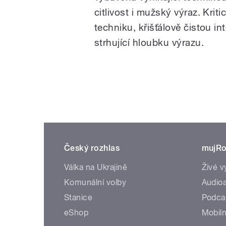
citlivost i mužský výraz. Kritic
techniku, křišťálově čistou i
strhující hloubku výrazu.
Český rozhlas
mujRo
Válka na Ukrajině
Živé v
Komunální volby
Audioa
Stanice
Podca
eShop
Mobiln