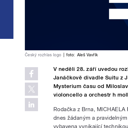
Český rozhlas logo
|
foto:
Aleš Vavřík
V neděli 28. září uvedou r
Janáčkově divadle Suitu z 
Mysterium času od Milosla
violoncello a orchestr h moll
Rodačka z Brna, MICHAELA FU
dnes žádaným a pravidelným
vybavena vynikající techniko