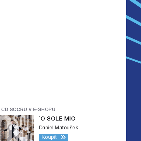
CD SOČRU V E-SHOPU
´O SOLE MIO
Daniel Matoušek
Koupit