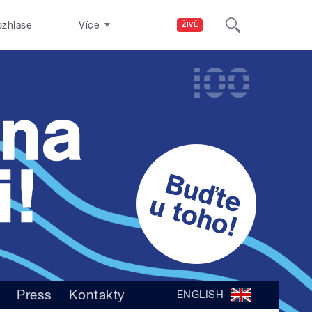
ozhlase
Více
ŽIVĚ
D
Press
Kontakty
ENGLISH