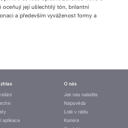
i oceňují její ušlechtilý tón, brilantní
ntonaci a především vyváženost formy a
zhlas
O nás
ysílání
Jak nás naladíte
rchiv
Nápověda
sty
Lidé v rádiu
í aplikace
Kariéra