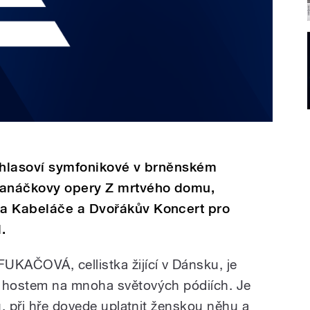
ozhlasoví symfonikové v brněnském
Janáčkovy opery Z mrtvého domu,
va Kabeláče a Dvořákův Koncert pro
.
KAČOVÁ, cellistka žijící v Dánsku, je
 hostem na mnoha světových pódiích. Je
u, při hře dovede uplatnit ženskou něhu a