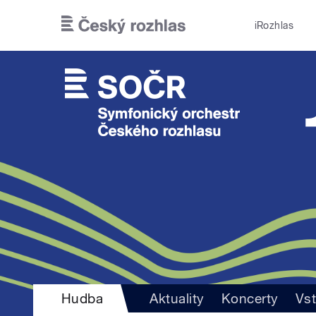
Přejít k hlavnímu obsahu
iRozhlas
Hudba
Aktuality
Koncerty
Vs