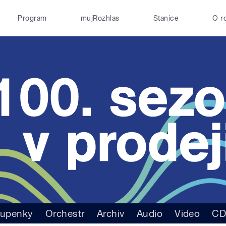
Program
mujRozhlas
Stanice
O r
tupenky
Orchestr
Archiv
Audio
Video
C