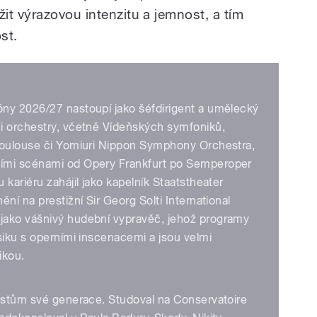
it výrazovou intenzitu a jemnost, a tím
st.
ny 2026/27 nastoupí jako šéfdirigent a umělecký
i orchestry, včetně Vídeňských symfoniků,
Toulouse či Yomiuri Nippon Symphony Orchestra,
ími scénami od Opery Frankfurt po Semperoper
kariéru zahájil jako kapelník Staatstheater
ní na prestižní Sir Georg Solti International
jako vášnivý hudební vypravěč, jehož programy
siku s operními inscenacemi a jsou velmi
ikou.
ristům své generace. Studoval na Conservatoire