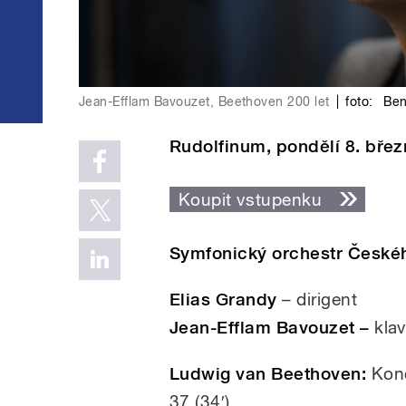
Jean-Efflam Bavouzet, Beethoven 200 let
|
foto:
Ben
Rudolfinum, pondělí 8. břez
Koupit vstupenku
Symfonický orchestr České
Elias Grandy
– dirigent
Jean-Efflam Bavouzet –
klav
Ludwig van Beethoven:
Konce
37 (34′)