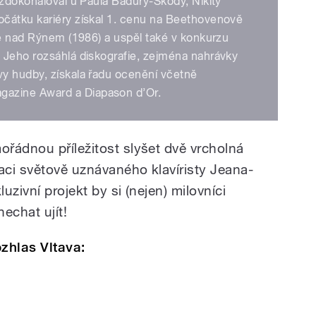
 zdokonaloval u Paula Badury-Skody, Nikity
čátku kariéry získal 1. cenu na Beethovenově
ně nad Rýnem (1986) a uspěl také v konkurzu
 Jeho rozsáhlá diskografie, zejména nahrávky
y hudby, získala řadu ocenění včetně
azine Award a Diapason d’Or.
řádnou příležitost slyšet dvě vrcholná
aci světově uznávaného klavíristy Jeana-
zivní projekt by si (nejen) milovníci
echat ujít!
zhlas Vltava: