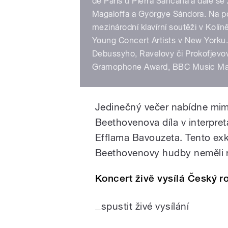
de Paris u Pierra Sancana a dále se
Magaloffa a Györgye Sándora. Na po
mezinárodní klavírní soutěži v Kolí
Young Concert Artists v New Yorku.
Debussyho, Ravelovy či Prokofjevov
Gramophone Award, BBC Music Mag
Jedinečný večer nabídne mimo
Beethovenova díla v interpret
Efflama Bavouzeta. Tento exklu
Beethovenovy hudby neměli n
Koncert živě vysílá Český ro
spustit živé vysílání