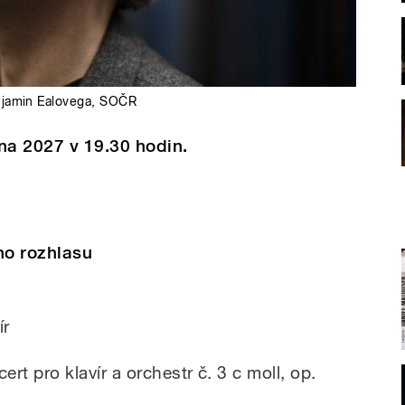
jamin Ealovega
,
SOČR
na 2027 v 19.30 hodin.
ho rozhlasu
ír
rt pro klavír a orchestr č. 3 c moll, op.