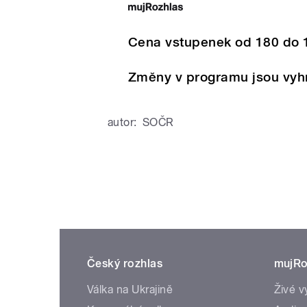
Cena vstupenek od 180 do 
Změny v programu jsou vyh
autor:
SOČR
Český rozhlas
mujRo
Válka na Ukrajině
Živé v