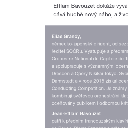
Efflam Bavouzet dokáže vyváž
dává hudbě nový náboj a živo
Elias Grandy,
německo-japonský dirigent, od sezó
ředitel SOČRu. Vystupuje s předním
Orchestre National du Capitole de 
a spolupracuje s významnými opern
Dresden a Opery Nikikai Tokyo. Svou 
Darmstadt a v roce 2015 získal oceně
Conducting Competition. Je známý 
kombinují světovou orchestrální kla
oceňovány publikem i odbornou krit
Jean-Efflam Bavouzet
patří k předním francouzským klaví