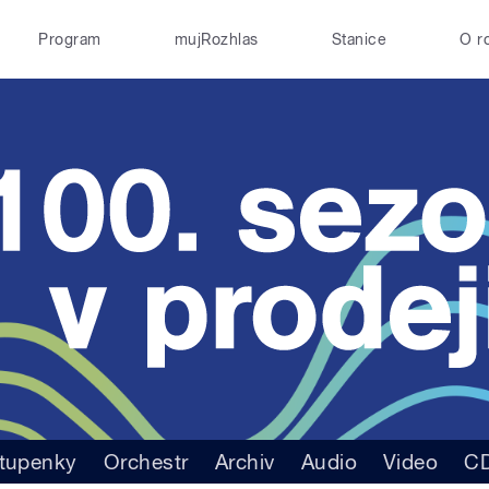
Program
mujRozhlas
Stanice
O r
tupenky
Orchestr
Archiv
Audio
Video
C