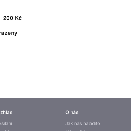
1 200 Kč
razeny
zhlas
O nás
ysílání
Jak nás naladíte