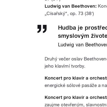
Ludwig van Beethoven:
Konce
„Císařský“, op. 73 (38′)
Hudba je prostř
smyslovým život
Ludwig van Beethove
Druhý večer oslav Beethovenov
jeho klavírní tvorby.
Koncert pro klavír a orchest
energické sólové pasáže a na
Koncert pro klavír a orchest
zaujme otevřeným, slavnostn