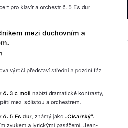
rt pro klavír a orchestr č. 5 Es dur
edníkem mezi duchovním a
em.
n
a výročí představí střední a pozdní fázi
r č. 3 c moll
nabízí dramatické kontrasty,
pětí mezi sólistou a orchestrem.
r č. 5 Es dur
, známý jako
„Císařský“,
ím zvukem a lyrickými pasážemi. Jean-