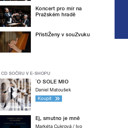
Koncert pro mír na
Pražském hradě
PřistiŽeny v souZvuku
CD SOČRU V E-SHOPU
´O SOLE MIO
Daniel Matoušek
Koupit
Ej, smutno je mně
Markéta Cukrová / Ivo