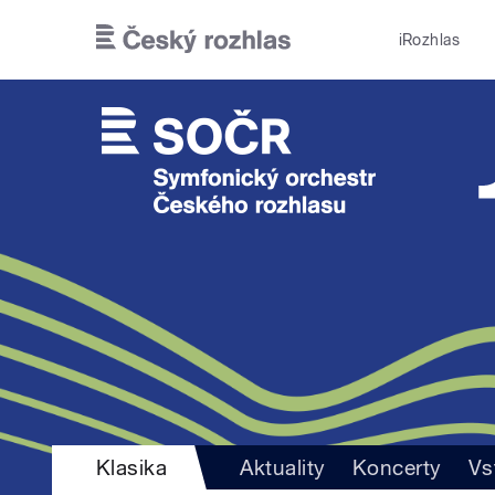
Přejít k hlavnímu obsahu
iRozhlas
Klasika
Aktuality
Koncerty
Vs