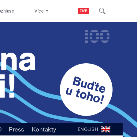
ozhlase
Více
ŽIVĚ
D
Press
Kontakty
ENGLISH