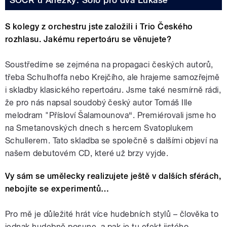
SOČR u Anežky: Sólo pro dva Lukáše
S kolegy z orchestru jste založili i Trio Českého
rozhlasu. Jakému repertoáru se věnujete?
Soustředíme se zejména na propagaci českých autorů,
třeba Schulhoffa nebo Krejčího, ale hrajeme samozřejmě
i skladby klasického repertoáru. Jsme také nesmírně rádi,
že pro nás napsal soudobý český autor Tomáš Ille
melodram "Přísloví Šalamounova“. Premiérovali jsme ho
na Smetanovských dnech s hercem Svatoplukem
Schullerem. Tato skladba se společně s dalšími objeví na
našem debutovém CD, které už brzy vyjde.
Vy sám se umělecky realizujete ještě v dalších sférách,
nebojíte se experimentů…
Pro mě je důležité hrát více hudebních stylů – člověka to
jednak hudebně posune, a pak je tu efekt jistého