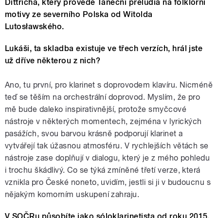
Dittricha, který provede Taneční preludia na folklorní
motivy ze severního Polska od Witolda
Lutosławského.
Lukáši, ta skladba existuje ve třech verzích, hrál jste
už dříve některou z nich?
Ano, tu první, pro klarinet s doprovodem klavíru. Nicméně
teď se těším na orchestrální doprovod. Myslím, že pro
mě bude daleko inspirativnější, protože smyčcové
nástroje v některých momentech, zejména v lyrických
pasážích, svou barvou krásně podporují klarinet a
vytvářejí tak úžasnou atmosféru. V rychlejších větách se
nástroje zase doplňují v dialogu, který je z mého pohledu
i trochu škádlivý. Co se týká zmíněné třetí verze, která
vznikla pro České noneto, uvidím, jestli si ji v budoucnu s
nějakým komorním uskupení zahraju.
V SOČRu působíte jako sóloklarinetista od roku 2015.