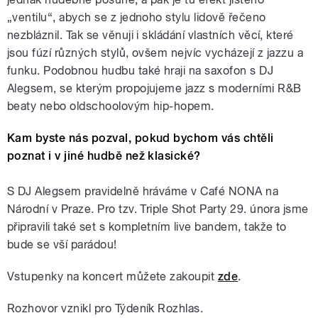
„ventilu“, abych se z jednoho stylu lidově řečeno
nezbláznil. Tak se věnuji i skládání vlastních věcí, které
jsou fúzí různých stylů, ovšem nejvíc vycházejí z jazzu a
funku. Podobnou hudbu také hraji na saxofon s DJ
Alegsem, se kterým propojujeme jazz s moderními R&B
beaty nebo oldschoolovým hip-hopem.
Kam byste nás pozval, pokud bychom vás chtěli
poznat i v jiné hudbě než klasické?
S DJ Alegsem pravidelně hráváme v Café NONA na
Národní v Praze. Pro tzv. Triple Shot Party 29. února jsme
připravili také set s kompletním live bandem, takže to
bude se vší parádou!
Vstupenky na koncert můžete zakoupit
zde
.
Rozhovor vznikl pro Týdeník Rozhlas.