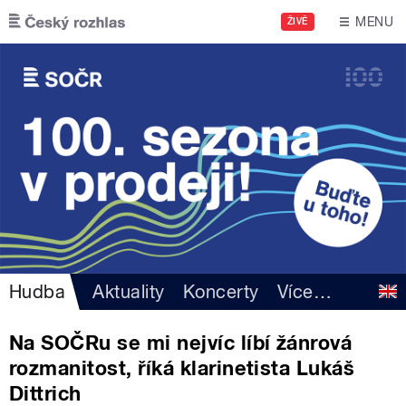
Přejít k hlavnímu obsahu
MENU
ŽIVĚ
Hudba
Aktuality
Koncerty
Více
…
Na SOČRu se mi nejvíc líbí žánrová
rozmanitost, říká klarinetista Lukáš
Dittrich