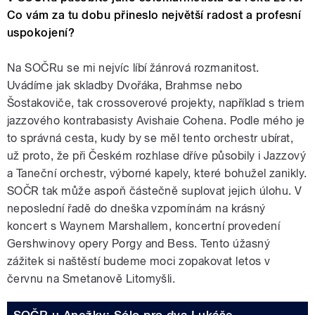
Co vám za tu dobu přineslo největší radost a profesní
uspokojení?
Na SOČRu se mi nejvíc líbí žánrová rozmanitost.
Uvádíme jak skladby Dvořáka, Brahmse nebo
Šostakoviče, tak crossoverové projekty, například s triem
jazzového kontrabasisty Avishaie Cohena. Podle mého je
to správná cesta, kudy by se měl tento orchestr ubírat,
už proto, že při Českém rozhlase dříve působily i Jazzový
a Taneční orchestr, výborné kapely, které bohužel zanikly.
SOČR tak může aspoň částečně suplovat jejich úlohu. V
neposlední řadě do dneška vzpomínám na krásný
koncert s Waynem Marshallem, koncertní provedení
Gershwinovy opery Porgy and Bess. Tento úžasný
zážitek si naštěstí budeme moci zopakovat letos v
červnu na Smetanově Litomyšli.