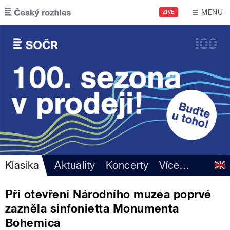
Přejít k hlavnímu obsahu
MENU
ŽIVĚ
Klasika
Aktuality
Koncerty
Více
…
Při otevření Národního muzea poprvé
zazněla sinfonietta Monumenta
Bohemica