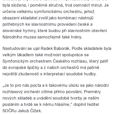
byla složena, i poměrně stručná, trvá osmnáct minut. Je
určena velkému symfonickému orchestru, jehož
obsazení skladatel zvolil jako kombinaci nástrojů
potřebných ke slavnostnímu provedení české a
slovenské hymny, které budou při slavnostním otevření
Národního muzea samozřejmě také hrány.
Nastudování se ujal Radek Baborák. Podle skladatele byla
velkým lákadlem také možnost spolupráce se
Symfonickým orchestrem Českého rozhlasu, který patří
do evropské špičky a z našich orchestrů má patrně
největší zkušenosti s interpretací soudobé hudby.
„Je to pro nás pocta a k takovému úkolu se jako národní
rozhlasový orchestr cítíme přímo povoláni. Premiéry
nových skladeb a uvádění soudobé tvorby je naším
posláním a hrdě se k němu hlásíme,” doplnil ředitel
SOČRu Jakub Čížek.