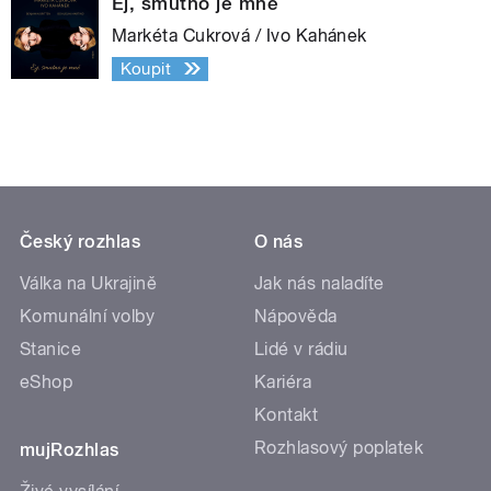
Ej, smutno je mně
Markéta Cukrová / Ivo Kahánek
Koupit
Český rozhlas
O nás
Válka na Ukrajině
Jak nás naladíte
Komunální volby
Nápověda
Stanice
Lidé v rádiu
eShop
Kariéra
Kontakt
Rozhlasový poplatek
mujRozhlas