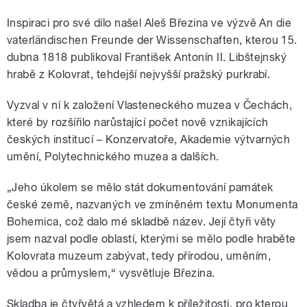
Inspiraci pro své dílo našel Aleš Březina ve výzvě An die
vaterländischen Freunde der Wissenschaften, kterou 15.
dubna 1818 publikoval František Antonín II. Libštejnský
hrabě z Kolovrat, tehdejší nejvyšší pražský purkrabí.
Vyzval v ní k založení Vlasteneckého muzea v Čechách,
které by rozšířilo narůstající počet nově vznikajících
českých institucí – Konzervatoře, Akademie výtvarných
umění, Polytechnického muzea a dalších.
„Jeho úkolem se mělo stát dokumentování památek
české země, nazvaných ve zmíněném textu Monumenta
Bohemica, což dalo mé skladbě název. Její čtyři věty
jsem nazval podle oblastí, kterými se mělo podle hraběte
Kolovrata muzeum zabývat, tedy přírodou, uměním,
vědou a průmyslem,“ vysvětluje Březina.
Skladba je čtyřvětá a vzhledem k příležitosti, pro kterou