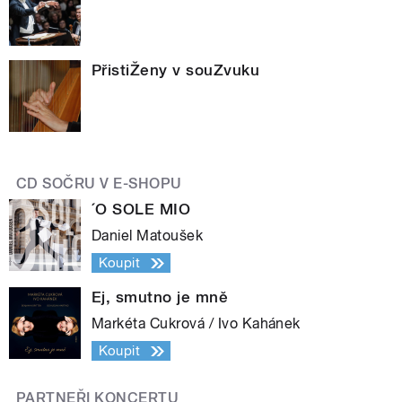
PřistiŽeny v souZvuku
CD SOČRU V E-SHOPU
´O SOLE MIO
Daniel Matoušek
Koupit
Ej, smutno je mně
Markéta Cukrová / Ivo Kahánek
Koupit
PARTNEŘI KONCERTU