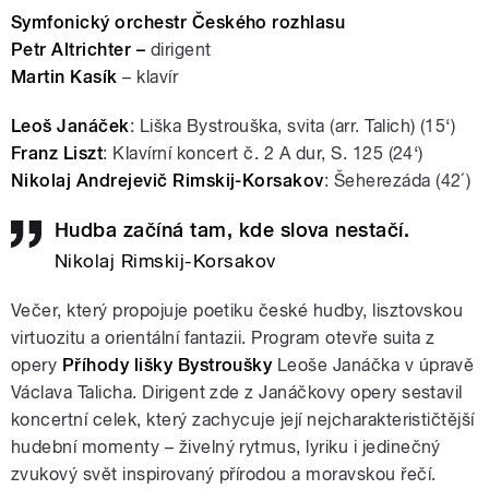
Symfonický orchestr Českého rozhlasu
Petr Altrichter –
dirigent
Martin Kasík
– klavír
Leoš Janáček
: Liška Bystrouška, svita (arr. Talich) (15‘)
Franz Liszt
: Klavírní koncert č. 2 A dur, S. 125 (24‘)
Nikolaj Andrejevič Rimskij-Korsakov
: Šeherezáda (42´)
Hudba začíná tam, kde slova nestačí.
Nikolaj Rimskij-Korsakov
Večer, který propojuje poetiku české hudby, lisztovskou
virtuozitu a orientální fantazii. Program otevře suita z
opery
Příhody lišky Bystroušky
Leoše Janáčka v úpravě
Václava Talicha. Dirigent zde z Janáčkovy opery sestavil
koncertní celek, který zachycuje její nejcharakterističtější
hudební momenty – živelný rytmus, lyriku i jedinečný
zvukový svět inspirovaný přírodou a moravskou řečí.