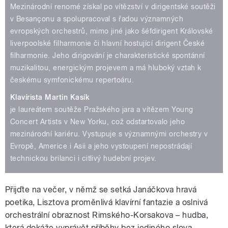
Mezinárodní renomé získal po vítězství v dirigentské soutěži
v Besançonu a spolupracoval s řadou významných
evropských orchestrů, mimo jiné jako šéfdirigent Královské
liverpoolské filharmonie či hlavní hostující dirigent České
filharmonie. Jeho dirigování je charakteristické spontánní
muzikalitou, energickým projevem a má hluboký vztah k
českému symfonickému repertoáru.
Klavírista Martin Kasík
je laureátem soutěže Pražského jara a vítězem Young
Concert Artists v New Yorku, což odstartovalo jeho
mezinárodní kariéru. Vystupuje s významnými orchestry v
Evropě, Americe i Asii a jeho vystoupení nepostrádají
technickou brilanci i citlivý hudební projev.
Přijďte na večer, v němž se setká Janáčkova hravá
poetika, Lisztova proměnlivá klavírní fantazie a oslnivá
orchestrální obraznost Rimského-Korsakova – hudba,
která dokáže vyprávět příběhy bez jediného slova.