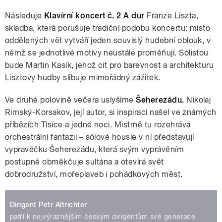
Následuje
Klavírní koncert č. 2 A dur
Franze Liszta,
skladba, která porušuje tradiční podobu koncertu: místo
oddělených vět vytváří jeden souvislý hudební oblouk, v
němž se jednotlivé motivy neustále proměňují. Sólistou
bude Martin Kasík, jehož cit pro barevnost a architekturu
Lisztovy hudby slibuje mimořádný zážitek.
Ve druhé polovině večera uslyšíme
Šeherezádu.
Nikolaj
Rimský-Korsakov, její autor, si inspiraci našel ve známých
příbězích Tisíce a jedné noci. Mistrně tu rozehrává
orchestrální fantazii – sólové housle v ní představují
vypravěčku Šeherezádu, která svým vyprávěním
postupně obměkčuje sultána a otevírá svět
dobrodružství, mořeplaveb i pohádkových měst.
Dirigent Petr Altrichter
patří k nejvýraznějším českým dirigentům své generace.