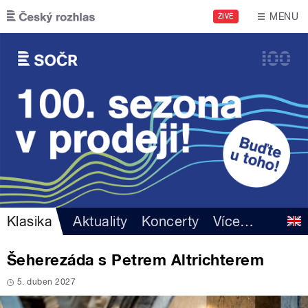
Přejít k hlavnímu obsahu
MENU
ŽIVĚ
Klasika
Aktuality
Koncerty
Více
…
Šeherezáda s Petrem Altrichterem
5. duben 2027