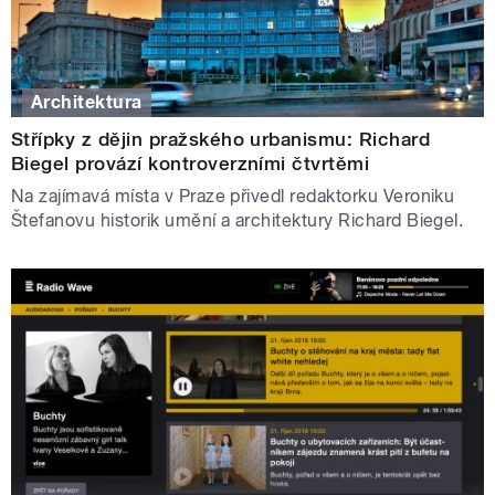
Architektura
Střípky z dějin pražského urbanismu: Richard
Biegel provází kontroverzními čtvrtěmi
Na zajímavá místa v Praze přivedl redaktorku Veroniku
Štefanovu historik umění a architektury Richard Biegel.