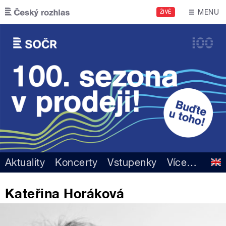
Přejít k hlavnímu obsahu
MENU
ŽIVĚ
Aktuality
Koncerty
Vstupenky
Více
…
Kateřina Horáková