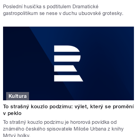
Poslední husička s podtitulem Dramatické
gastropolitikum se nese v duchu ubuovské grotesky.
Kultura
To strašný kouzlo podzimu: výlet, který se promění
v peklo
To strašný kouzlo podzimu je hororová povídka od
známého českého spisovatele Miloše Urbana z knihy
Mrtvý holky.