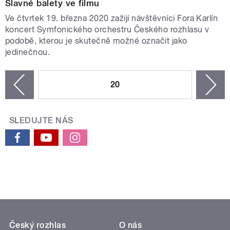
Slavné balety ve filmu
Ve čtvrtek 19. března 2020 zažijí návštěvníci Fora Karlín
koncert Symfonického orchestru Českého rozhlasu v
podobě, kterou je skutečně možné označit jako
jedinečnou.
STRÁNKY
20
n
zí
SLEDUJTE NÁS
Český rozhlas
O nás