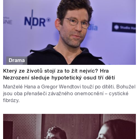
Drama
Který ze životů stojí za to žít nejvíc? Hra
Nezrození sleduje hypotetický osud tří dětí
Manželé Hana a Gregor Wendtovi touží po dítěti. Bohužel
jsou oba přenašeči závažného onemocnění – cystické
fibrózy.