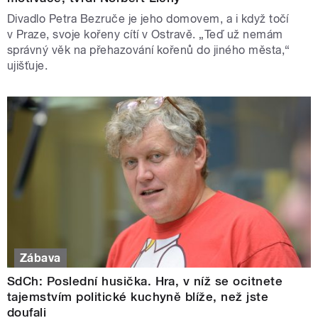
Divadlo Petra Bezruče je jeho domovem, a i když točí
v Praze, svoje kořeny cítí v Ostravě. „Teď už nemám
správný věk na přehazování kořenů do jiného města,“
ujišťuje.
Zábava
SdCh: Poslední husička. Hra, v níž se ocitnete
tajemstvím politické kuchyně blíže, než jste
doufali