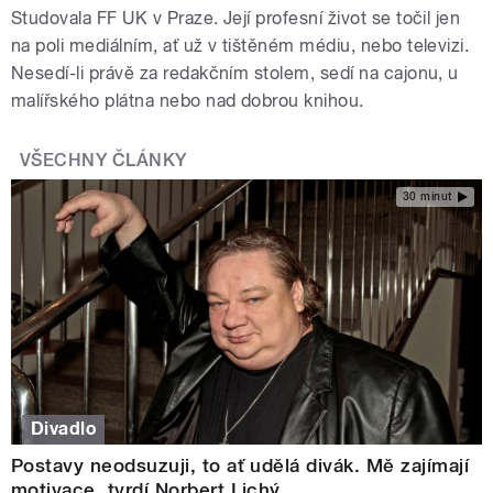
Studovala FF UK v Praze. Její profesní život se točil jen
na poli mediálním, ať už v tištěném médiu, nebo televizi.
Nesedí-li právě za redakčním stolem, sedí na cajonu, u
malířského plátna nebo nad dobrou knihou.
VŠECHNY ČLÁNKY
30 minut
Divadlo
Postavy neodsuzuji, to ať udělá divák. Mě zajímají
motivace, tvrdí Norbert Lichý