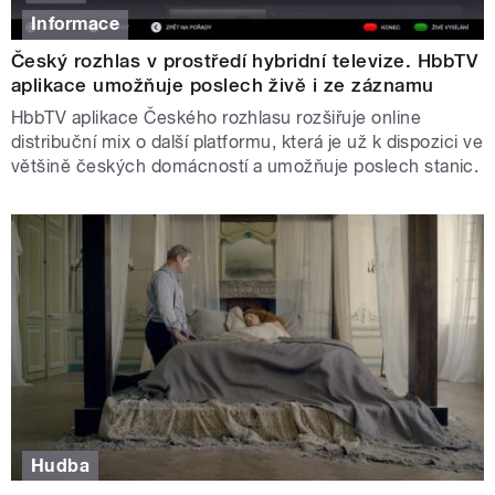
Informace
Český rozhlas v prostředí hybridní televize. HbbTV
aplikace umožňuje poslech živě i ze záznamu
HbbTV aplikace Českého rozhlasu rozšiřuje online
distribuční mix o další platformu, která je už k dispozici ve
většině českých domácností a umožňuje poslech stanic.
Hudba