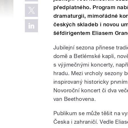
předplatného. Program na
dramaturgii, mimořádné konc
českých skladeb i novou um
šéfdirigentem Eliasem Gra
Jubilejní sezona přinese tra
domě a Betlémské kapli, nově
s výjimečnými koncerty, nap
hradu. Mezi vrcholy sezony b
inspirovaný historicky první
Novoroční koncert či dva več
van Beethovena.
Publikum se může těšit na vy
Česka i zahraničí. Vedle Eli