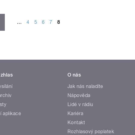
…
4
5
6
7
8
zhlas
O nás
ysílání
Jak nás naladíte
rchiv
Nápověda
sty
Lidé v rádiu
í aplikace
Kariéra
Kontakt
Rozhlasový poplatek