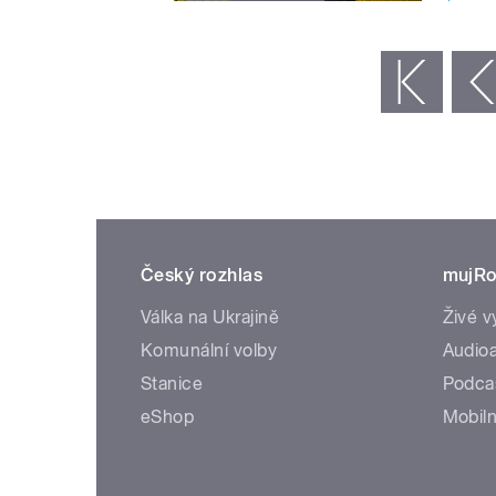
STRÁNKY
« první
‹ předchozí
Český rozhlas
mujRo
Válka na Ukrajině
Živé v
Komunální volby
Audioa
Stanice
Podca
eShop
Mobiln