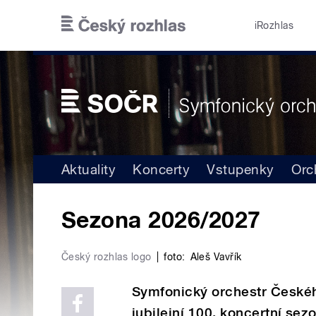
Přejít k hlavnímu obsahu
iRozhlas
Aktuality
Koncerty
Vstupenky
Orc
Sezona 2026/2027
Český rozhlas logo
|
foto:
Aleš Vavřík
Symfonický orchestr Českéh
jubilejní 100. koncertní se