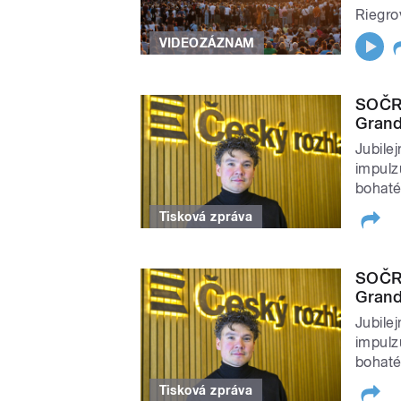
Riegro
VIDEOZÁZNAM
SOČR 
Grand
Jubile
impulz
bohaté
Tisková zpráva
SOČR 
Grand
Jubile
impulz
bohaté
Tisková zpráva