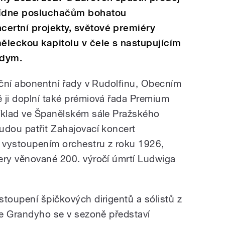
bídne posluchačům bohatou
ertní projekty, světové premiéry
ěleckou kapitolu v čele s nastupujícím
ndym.
diční abonentní řady v Rudolfinu, Obecním
 ji doplní také prémiová řada Premium
říklad ve Španělském sále Pražského
udou patřit Zahajovací koncert
m vystoupením orchestru z roku 1926,
ery věnované 200. výročí úmrtí Ludwiga
stoupení špičkových dirigentů a sólistů z
ase Grandyho se v sezoně představí