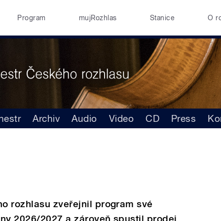
Program
mujRozhlas
Stanice
O r
hestr
Archiv
Audio
Video
CD
Press
Ko
o rozhlasu zveřejnil program své
zony 2026/2027 a zároveň spustil prodej