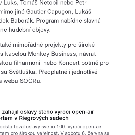
v Luks, Tomáš Netopil nebo Petr
 mimo jiné Gautier Capuçon, Lukáš
dek Baborák. Program nabídne slavná
ěné hudební objevy.
také mimořádné projekty pro široké
 s kapelou Monkey Business, návrat
avskou filharmonii nebo Koncert potmě pro
u Světluška. Předplatné i jednotlivé
 na webu SOČRu.
zahájil oslavy stého výročí open-air
rtem v Riegrových sadech
dstartoval oslavy svého 100. výročí open-air
tem pro širokou veřejnost. V sobotu 6. června se