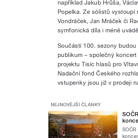
například Jakub Hrůša, Václa
Popelka. Ze sólistů vystoupí
Vondráček, Jan Mráček či Ra
symfonická díla i méně uvád
Součástí 100. sezony budou 
publikum – společný koncert
projektu Tisíc hlasů pro Vlt
Nadační fond Českého rozhlas
vstupenky jsou již v prodeji
NEJNOVĚJŠÍ ČLÁNKY
SOČR 
konce
SOČR o
koncer