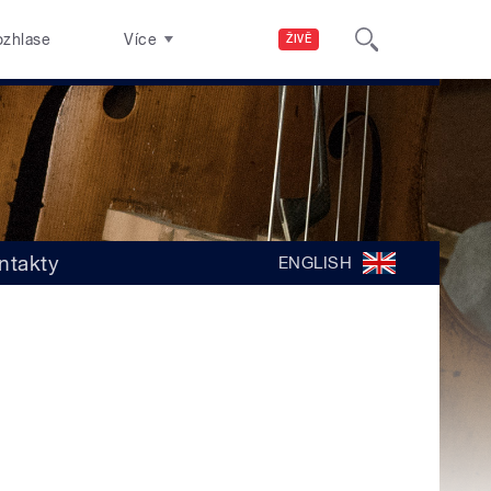
ozhlase
Více
ŽIVĚ
ntakty
ENGLISH