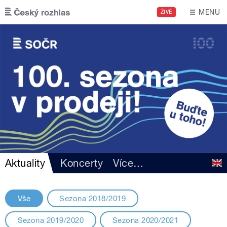
Přejít k hlavnímu obsahu
MENU
ŽIVĚ
Aktuality
Koncerty
Více
…
Vše
Sezona 2018/2019
Sezona 2019/2020
Sezona 2020/2021