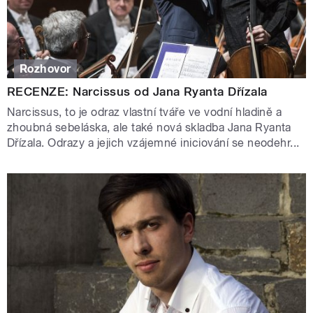
Rozhovor
RECENZE: Narcissus od Jana Ryanta Dřízala
Narcissus, to je odraz vlastní tváře ve vodní hladině a
zhoubná sebeláska, ale také nová skladba Jana Ryanta
Dřízala. Odrazy a jejich vzájemné iniciování se neodehr...