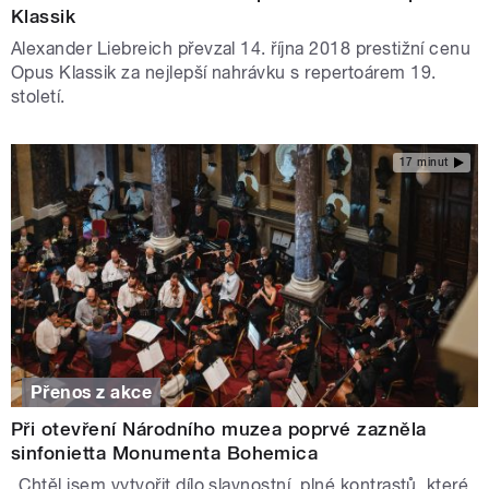
Klassik
Alexander Liebreich převzal 14. října 2018 prestižní cenu
Opus Klassik za nejlepší nahrávku s repertoárem 19.
století.
17 minut
Přenos z akce
Při otevření Národního muzea poprvé zazněla
sinfonietta Monumenta Bohemica
„Chtěl jsem vytvořit dílo slavnostní, plné kontrastů, které