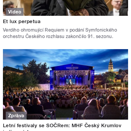
Video
Et lux perpetua
Verdiho ohromující Requiem v podání Symfonického
orchestru Českého rozhlasu zakončilo 91. sezonu.
Zpráva
Letní festivaly se SOČRem: MHF Český Krumlov