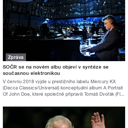
Zpráva
SOČR se na novém albu objeví v syntéze se
současnou elektronikou
V červnu 2018 vyjde u prestižního labelu Mercury KX
(Decca Classics/Universal) konceptuální album A Portrait
Of John Doe, které společně připravili Tomáš Dvořák (Fl...