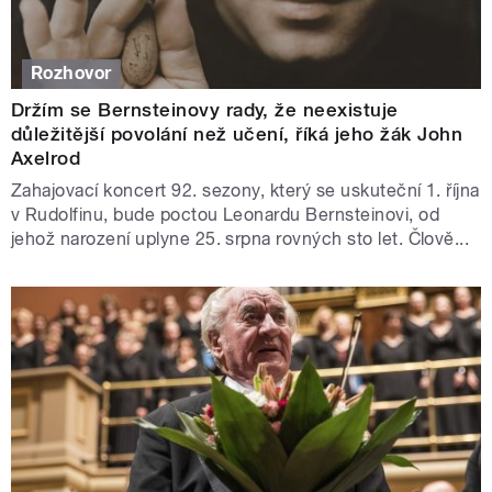
Rozhovor
Držím se Bernsteinovy rady, že neexistuje
důležitější povolání než učení, říká jeho žák John
Axelrod
Zahajovací koncert 92. sezony, který se uskuteční 1. října
v Rudolfinu, bude poctou Leonardu Bernsteinovi, od
jehož narození uplyne 25. srpna rovných sto let. Člově...