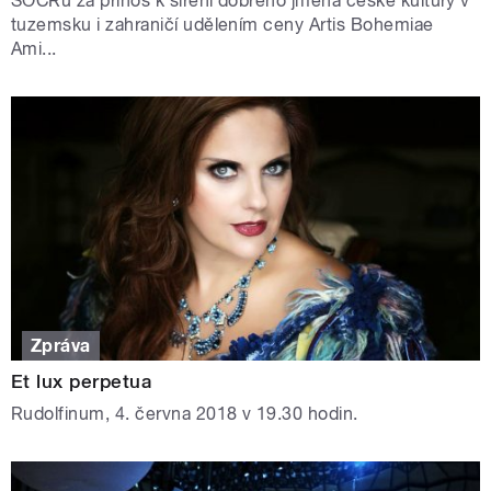
SOČRu za přínos k šíření dobrého jména české kultury v
tuzemsku i zahraničí udělením ceny Artis Bohemiae
Ami...
Zpráva
Et lux perpetua
Rudolfinum, 4. června 2018 v 19.30 hodin.