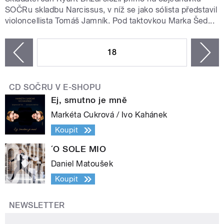
SOČRu skladbu Narcissus, v níž se jako sólista představil
violoncellista Tomáš Jamník. Pod taktovkou Marka Šed...
STRÁNKY
18
n
zí
CD SOČRU V E-SHOPU
Ej, smutno je mně
Markéta Cukrová / Ivo Kahánek
Koupit
´O SOLE MIO
Daniel Matoušek
Koupit
NEWSLETTER