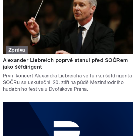
Zpráva
Alexander Liebreich poprvé stanul před SOČRem
jako šéfdirigent
První koncert Alexandra Liebreicha ve funkci šéfdirigenta
SOČRu se uskutečnil 20. září na půdě Mezinárodního
hudebního festivalu Dvořákova Praha.