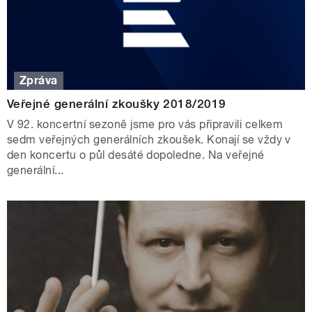
Zpráva
Veřejné generální zkoušky 2018/2019
V 92. koncertní sezoně jsme pro vás připravili celkem
sedm veřejných generálních zkoušek. Konají se vždy v
den koncertu o půl desáté dopoledne. Na veřejné
generální...