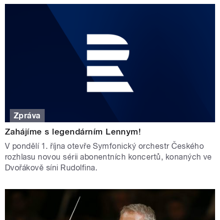
Zpráva
Zahájíme s legendárním Lennym!
V pondělí 1. října otevře Symfonický orchestr Českého
rozhlasu novou sérii abonentních koncertů, konaných ve
Dvořákově síni Rudolfina.