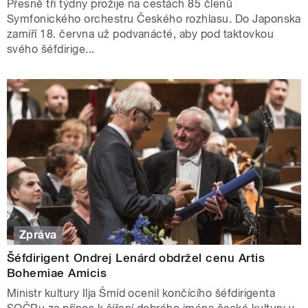
Přesně tři týdny prožije na cestách 85 členů
Symfonického orchestru Českého rozhlasu. Do Japonska
zamíří 18. června už podvanácté, aby pod taktovkou
svého šéfdirige...
Zpráva
Šéfdirigent Ondrej Lenárd obdržel cenu Artis
Bohemiae Amicis
Ministr kultury Ilja Šmíd ocenil končícího šéfdirigenta