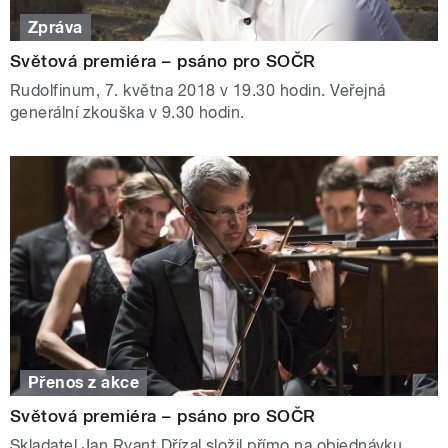
Zpráva
Světová premiéra – psáno pro SOČR
Rudolfinum, 7. května 2018 v 19.30 hodin. Veřejná
generální zkouška v 9.30 hodin.
Přenos z akce
Světová premiéra – psáno pro SOČR
Skladatel Jan Ryant Dřízal složil přímo na objednávku