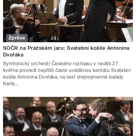
Zpráva
SOČR na Pražském jaru: Svatební košile Antonína
Dvořáka
Symfonický orchestr Českého rozhlasu v neděli 27.
května provedl nepříliš často uváděnou kantátu Svatební
košile Antonína Dvořáka, na text stejnojmenné balady
Karla...