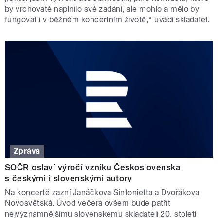
by vrchovatě naplnilo své zadání, ale mohlo a mělo by
fungovat i v běžném koncertním životě,“ uvádí skladatel.
Zpráva
SOČR oslaví výročí vzniku Československa
s českými i slovenskými autory
Na koncertě zazní Janáčkova Sinfonietta a Dvořákova
Novosvětská. Úvod večera ovšem bude patřit
nejvýznamnějšímu slovenskému skladateli 20. století