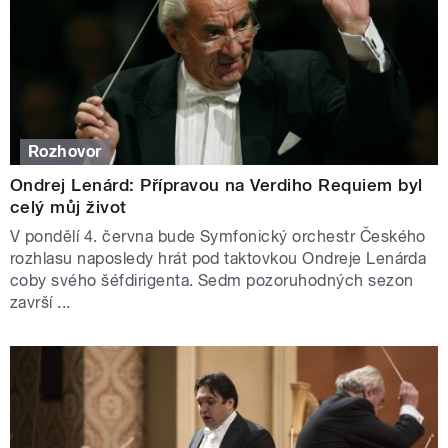
Rozhovor
Ondrej Lenárd: Přípravou na Verdiho Requiem byl
celý můj život
V pondělí 4. června bude Symfonický orchestr Českého
rozhlasu naposledy hrát pod taktovkou Ondreje Lenárda
coby svého šéfdirigenta. Sedm pozoruhodných sezon
završí ...